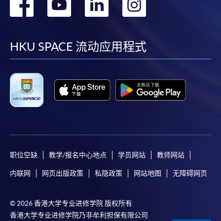
转
转
转
转
到
到
到
到
facebook
youtube
linkedin
instag
HKU SPACE 流动应用程式
职位空缺
教学/报名中心地点
学员网站
教师网站
内联网
网页出版政策
私隐政策
网站地图
无障碍网页
© 2026 香港大学专业进修学院 版权所有
香港大学专业进修学院乃非牟利担保有限公司