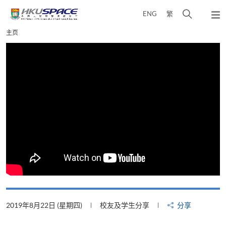
Skip
打
ENG
繁
to
弹
main
开
出
Main
主页
content
搜
主
content
菜
寻
start
单
介
面
2019年8月22日 (星期四)
校友及学生分享
分享
2