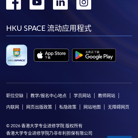
转
转
转
转
到
到
到
到
facebook
youtube
linkedin
instag
HKU SPACE 流动应用程式
职位空缺
教学/报名中心地点
学员网站
教师网站
内联网
网页出版政策
私隐政策
网站地图
无障碍网页
© 2026 香港大学专业进修学院 版权所有
香港大学专业进修学院乃非牟利担保有限公司