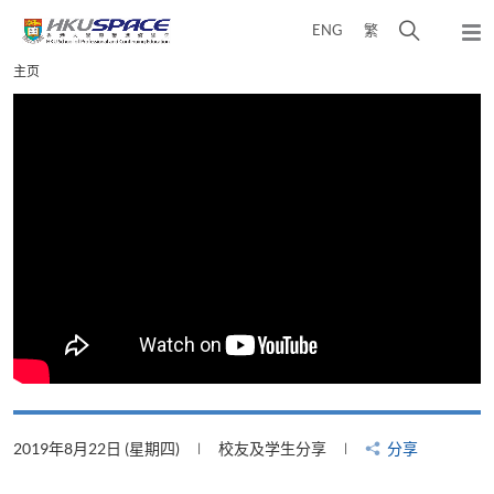
Skip
打
ENG
繁
to
弹
main
开
出
Main
主页
content
搜
主
content
菜
寻
start
单
介
面
2019年8月22日 (星期四)
校友及学生分享
分享
2