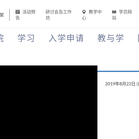
活动预
研讨会及工作
教学中
学员网
繁
告
坊
心
站
院
学习
入学申请
教与学
2019年8月22日 