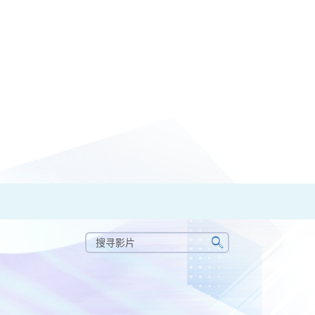
搜
寻
搜
影
寻
片