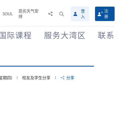
恶劣天气安
登
注
分
打
SOUL
排
册
入
享
开
至
搜
寻
国际课程
服务大湾区
联系
介
面
(星期四)
校友及学生分享
分享