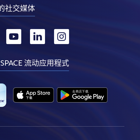
的社交媒体
转
转
转
转
到
到
到
到
facebook
youtube
linkedin
instagram
 SPACE 流动应用程式