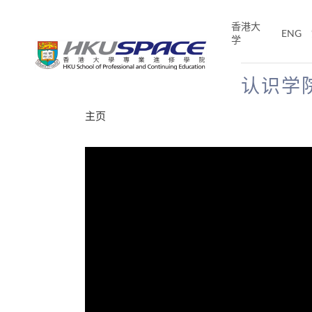
Skip
to
香港大
ENG
main
学
content
认识学
Main
主页
content
start
分享