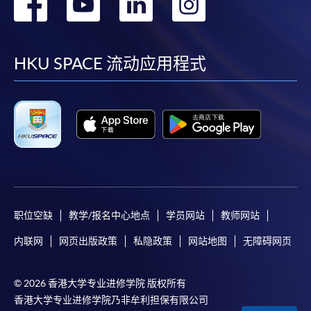
转
转
转
转
到
到
到
到
facebook
youtube
linkedin
instag
HKU SPACE 流动应用程式
职位空缺
教学/报名中心地点
学员网站
教师网站
内联网
网页出版政策
私隐政策
网站地图
无障碍网页
© 2026 香港大学专业进修学院 版权所有
香港大学专业进修学院乃非牟利担保有限公司