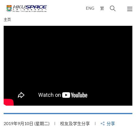
Skip
打
ENG
繁
to
弹
main
开
出
Main
主页
content
搜
主
content
菜
寻
start
单
介
面
2019年9月10日 (星期二)
校友及学生分享
分享
2