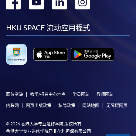
转
转
转
转
到
到
到
到
facebook
youtube
linkedin
instag
HKU SPACE 流动应用程式
职位空缺
教学/报名中心地点
学员网站
教师网站
内联网
网页出版政策
私隐政策
网站地图
无障碍网页
© 2026 香港大学专业进修学院 版权所有
香港大学专业进修学院乃非牟利担保有限公司