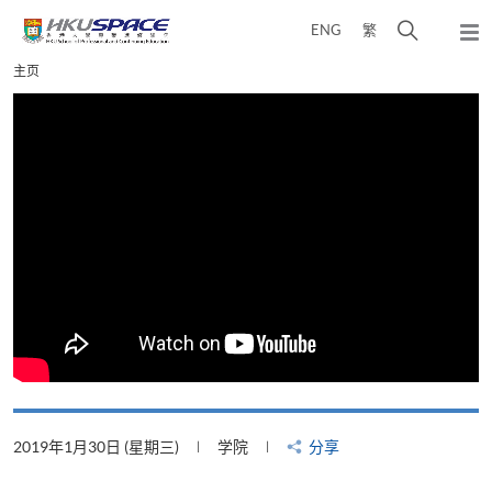
Skip
打
ENG
繁
to
弹
main
开
出
Main
主页
content
搜
主
content
菜
寻
start
单
介
面
2019年1月30日 (星期三)
学院
分享