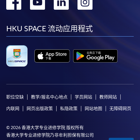
转
转
转
转
到
到
到
到
facebook
youtube
linkedin
instag
HKU SPACE 流动应用程式
职位空缺
教学/报名中心地点
学员网站
教师网站
内联网
网页出版政策
私隐政策
网站地图
无障碍网页
© 2026 香港大学专业进修学院 版权所有
香港大学专业进修学院乃非牟利担保有限公司