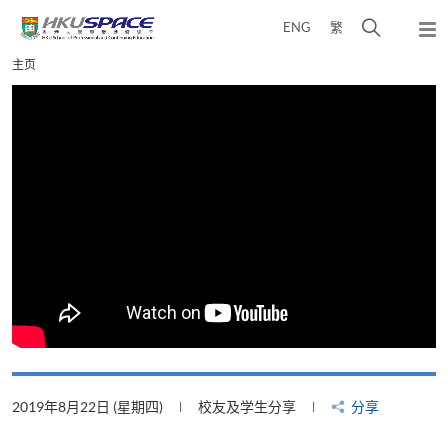
Skip
打
ENG
繁
to
弹
main
开
出
Main
主页
content
搜
主
content
菜
寻
start
单
介
面
2019年8月22日 (星期四)
校友及学生分享
分享
2