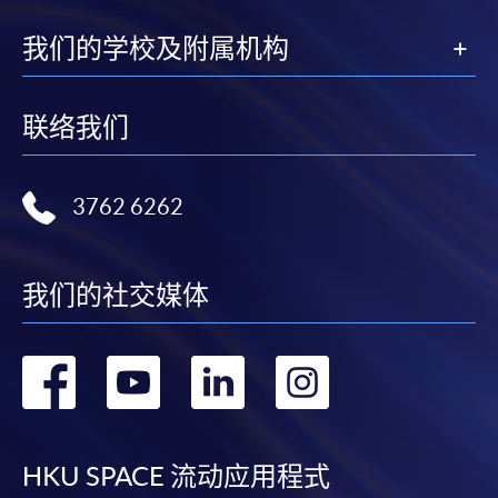
我们的学校及附属机构
联络我们
3762 6262
我们的社交媒体
转
转
转
转
到
到
到
到
facebook
youtube
linkedin
instag
HKU SPACE 流动应用程式