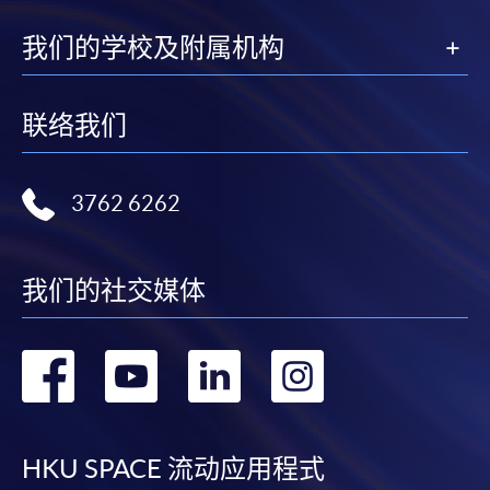
我们的学校及附属机构
联络我们
3762 6262
我们的社交媒体
转
转
转
转
到
到
到
到
facebook
youtube
linkedin
instag
HKU SPACE 流动应用程式