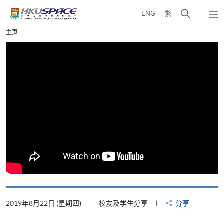
Skip
打
ENG
繁
to
弹
main
开
出
Main
主页
content
搜
主
content
菜
寻
start
单
介
面
2019年8月22日 (星期四)
校友及学生分享
分享
2