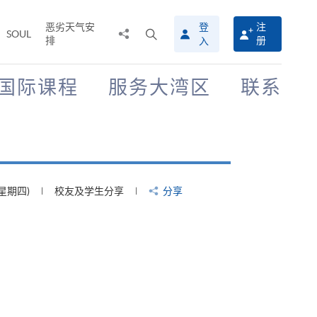
恶劣天气安
登
注
分
打
SOUL
排
册
入
享
开
至
搜
寻
国际课程
服务大湾区
联系
介
面
(星期四)
校友及学生分享
分享