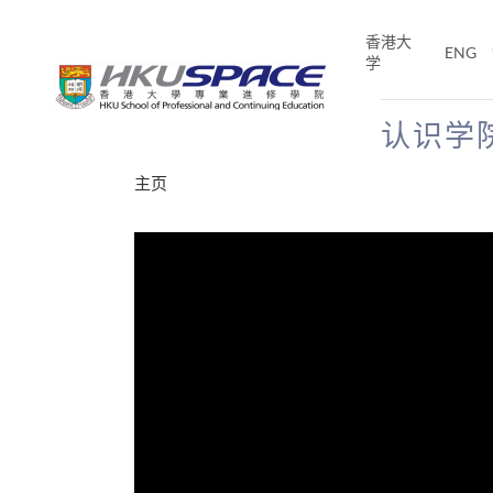
Skip
to
香港大
ENG
main
学
content
认识学
Main
主页
content
start
分享