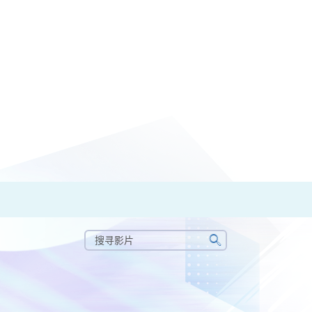
搜
寻
搜
影
寻
片