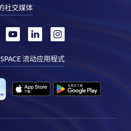
的社交媒体
转
转
转
转
到
到
到
到
facebook
youtube
linkedin
instagram
 SPACE 流动应用程式