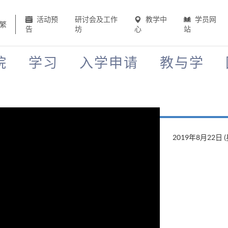
活动预
研讨会及工作
教学中
学员网
繁
告
坊
心
站
院
学习
入学申请
教与学
2019年8月22日 