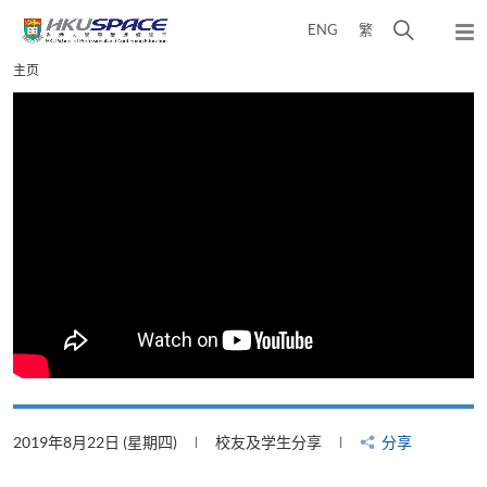
Skip
打
ENG
繁
to
弹
main
开
出
Main
主页
content
搜
主
content
菜
寻
start
单
介
面
2019年8月22日 (星期四)
校友及学生分享
分享
2