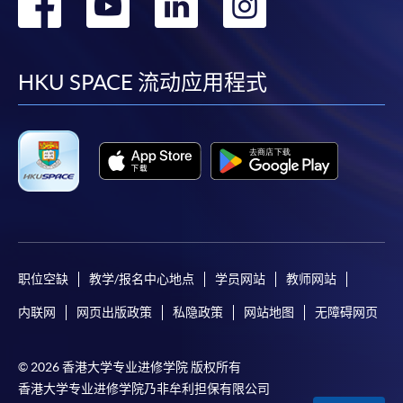
转
转
转
转
到
到
到
到
facebook
youtube
linkedin
instag
HKU SPACE 流动应用程式
职位空缺
教学/报名中心地点
学员网站
教师网站
内联网
网页出版政策
私隐政策
网站地图
无障碍网页
© 2026 香港大学专业进修学院 版权所有
香港大学专业进修学院乃非牟利担保有限公司