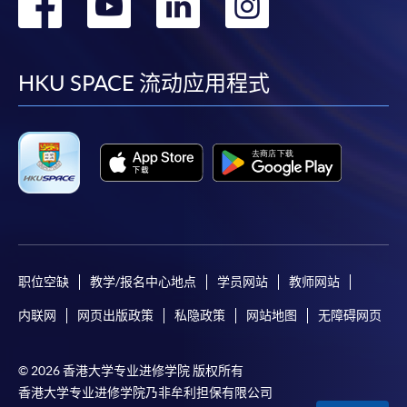
转
转
转
转
到
到
到
到
facebook
youtube
linkedin
instag
HKU SPACE 流动应用程式
职位空缺
教学/报名中心地点
学员网站
教师网站
内联网
网页出版政策
私隐政策
网站地图
无障碍网页
© 2026 香港大学专业进修学院 版权所有
香港大学专业进修学院乃非牟利担保有限公司