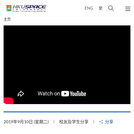
Skip
打
ENG
繁
to
弹
main
开
出
Main
主页
content
搜
主
content
菜
寻
start
单
介
面
2019年9月10日 (星期二)
校友及学生分享
分享
2