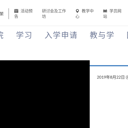
活动预
研讨会及工作
教学中
学员网
繁
告
坊
心
站
院
学习
入学申请
教与学
2019年8月22日 