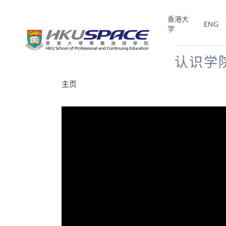
Skip
to
香港大
ENG
main
学
content
认识学
Main
主页
content
start
分享