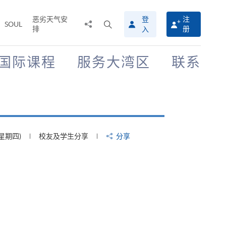
恶劣天气安
登
注
分
打
SOUL
排
册
入
享
开
至
搜
寻
国际课程
服务大湾区
联系
介
面
(星期四)
校友及学生分享
分享