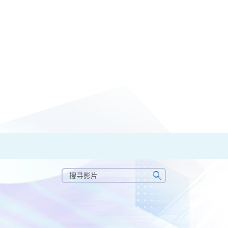
搜
寻
搜
影
寻
片