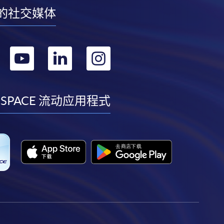
的社交媒体
转
转
转
转
到
到
到
到
facebook
youtube
linkedin
instagram
 SPACE 流动应用程式