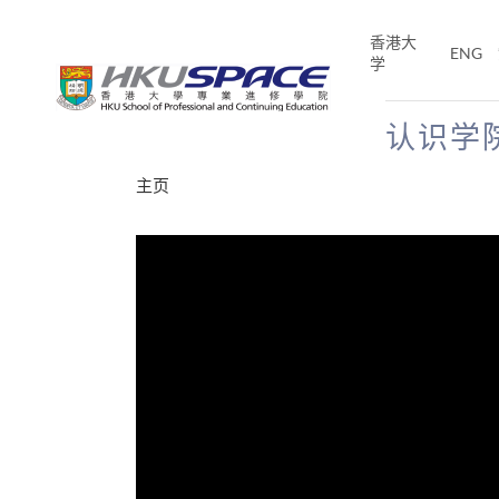
Skip
to
香港大
ENG
main
学
content
认识学
Main
主页
content
start
分享