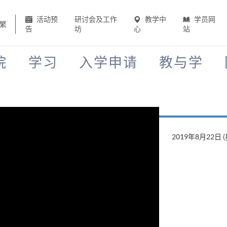
活动预
研讨会及工作
教学中
学员网
繁
告
坊
心
站
院
学习
入学申请
教与学
2019年8月22日 