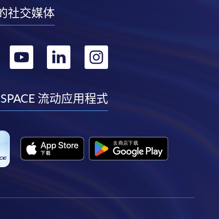
的社交媒体
转
转
转
转
到
到
到
到
facebook
youtube
linkedin
instagram
 SPACE 流动应用程式