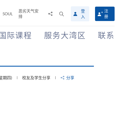
恶劣天气安
登
注
分
打
SOUL
排
册
入
享
开
至
搜
寻
国际课程
服务大湾区
联系
介
面
(星期四)
校友及学生分享
分享