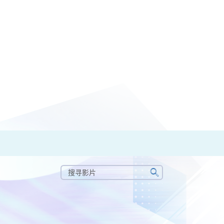
搜
寻
搜
影
寻
片