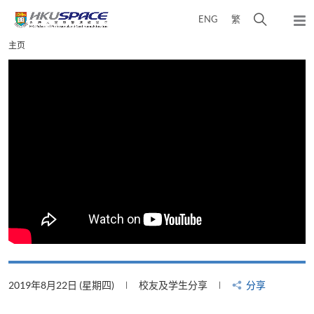
Skip
打
ENG
繁
to
弹
main
开
出
Main
主页
content
搜
主
content
菜
寻
start
单
介
面
2019年8月22日 (星期四)
校友及学生分享
分享
2