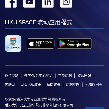
转
转
转
转
到
到
到
到
facebook
youtube
linkedin
instag
HKU SPACE 流动应用程式
职位空缺
教学/报名中心地点
学员网站
教师网站
内联网
网页出版政策
私隐政策
网站地图
无障碍网页
© 2026 香港大学专业进修学院 版权所有
香港大学专业进修学院乃非牟利担保有限公司