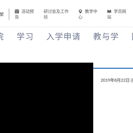
活动预
研讨会及工作
教学中
学员网
繁
告
坊
心
站
院
学习
入学申请
教与学
2019年8月22日 