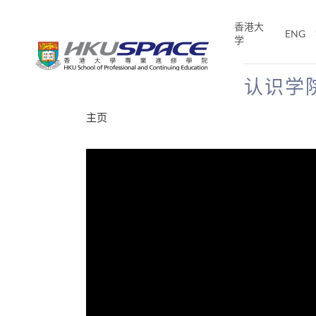
Skip
to
香港大
ENG
main
学
content
认识学
Main
主页
content
start
分享