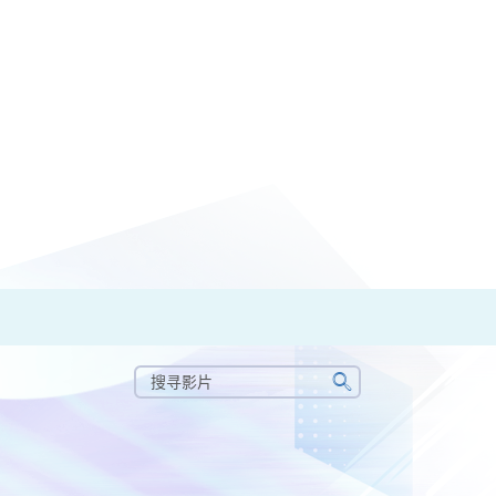
搜
寻
搜
影
寻
片