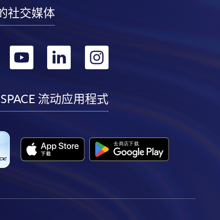
的社交媒体
转
转
转
转
到
到
到
到
facebook
youtube
linkedin
instagram
 SPACE 流动应用程式