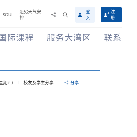
恶劣天气安
登
注
分
打
SOUL
排
册
入
享
开
至
搜
寻
国际课程
服务大湾区
联系
介
面
(星期四)
校友及学生分享
分享