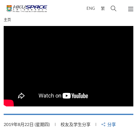
Skip
打
ENG
繁
to
弹
main
开
出
Main
主页
content
搜
主
content
菜
寻
start
单
介
面
2019年8月22日 (星期四)
校友及学生分享
分享
2