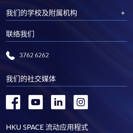
我们的学校及附属机构
联络我们
3762 6262
我们的社交媒体
转
转
转
转
到
到
到
到
facebook
youtube
linkedin
instag
HKU SPACE 流动应用程式