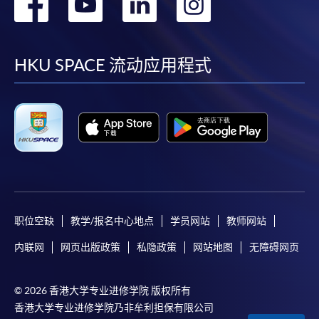
转
转
转
转
到
到
到
到
facebook
youtube
linkedin
instag
HKU SPACE 流动应用程式
职位空缺
教学/报名中心地点
学员网站
教师网站
内联网
网页出版政策
私隐政策
网站地图
无障碍网页
© 2026 香港大学专业进修学院 版权所有
香港大学专业进修学院乃非牟利担保有限公司