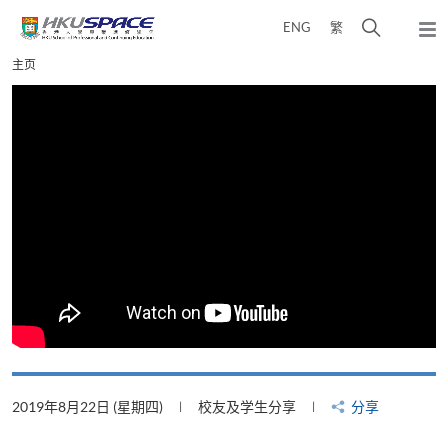
Skip
打
ENG
繁
to
弹
main
开
出
Main
主页
content
搜
主
content
菜
寻
start
单
介
面
2019年8月22日 (星期四)
校友及学生分享
分享
2