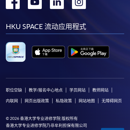
转
转
转
转
到
到
到
到
facebook
youtube
linkedin
instag
HKU SPACE 流动应用程式
职位空缺
教学/报名中心地点
学员网站
教师网站
内联网
网页出版政策
私隐政策
网站地图
无障碍网页
© 2026 香港大学专业进修学院 版权所有
香港大学专业进修学院乃非牟利担保有限公司