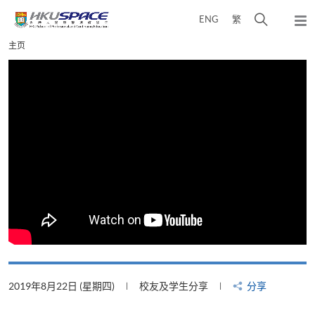
Skip
打
ENG
繁
to
弹
main
开
出
Main
主页
content
搜
主
content
菜
寻
start
单
介
面
2019年8月22日 (星期四)
校友及学生分享
分享
2