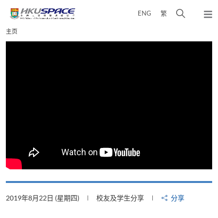
Skip
打
ENG
繁
to
弹
main
开
出
Main
主页
content
搜
主
content
菜
寻
start
单
介
面
2019年8月22日 (星期四)
校友及学生分享
分享
2