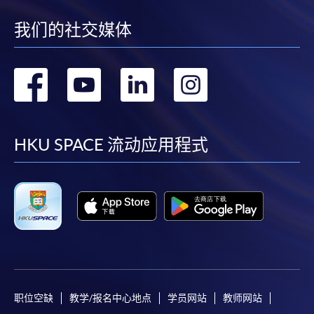
我们的社交媒体
转
转
转
转
到
到
到
到
facebook
youtube
linkedin
instag
HKU SPACE 流动应用程式
职位空缺
教学/报名中心地点
学员网站
教师网站