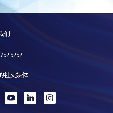
我们
3762 6262
的社交媒体
转
转
转
转
到
到
到
到