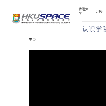
Skip
to
香港大
ENG
main
学
content
认识学
Main
主页
content
start
分享