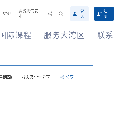
恶劣天气安
登
注
分
打
SOUL
排
册
入
享
开
至
搜
寻
国际课程
服务大湾区
联系
介
面
(星期四)
校友及学生分享
分享