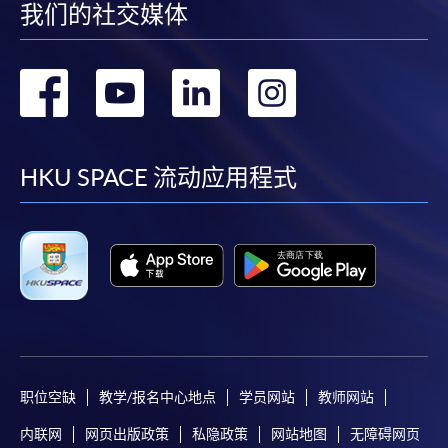
我们的社交媒体
转
转
转
转
到
到
到
到
facebook
youtube
linkedin
instag
HKU SPACE 流动应用程式
职位空缺
教学/报名中心地点
学员网站
教师网站
内联网
网页出版政策
私隐政策
网站地图
无障碍网页