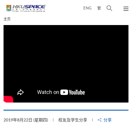
Skip
打
ENG
繁
to
弹
main
开
出
Main
主页
content
搜
主
content
菜
寻
start
单
介
面
2019年8月22日 (星期四)
校友及学生分享
分享
2