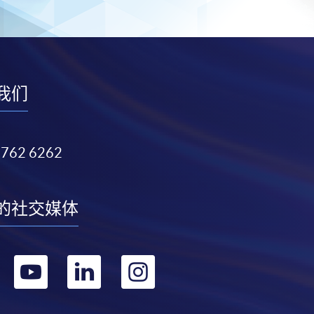
我们
3762 6262
的社交媒体
转
转
转
转
到
到
到
到