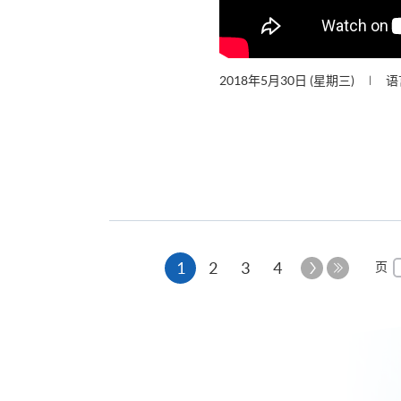
2018年5月30日 (星期三)
语
本
下
1
2
3
4
页
一
最
页
页
后
一
页