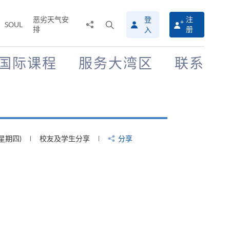
恶劣天气安
登
注
分
打
SOUL
排
册
入
享
开
至
搜
寻
国际课程
服务大湾区
联系
介
面
(星期四)
校友及学生分享
分享