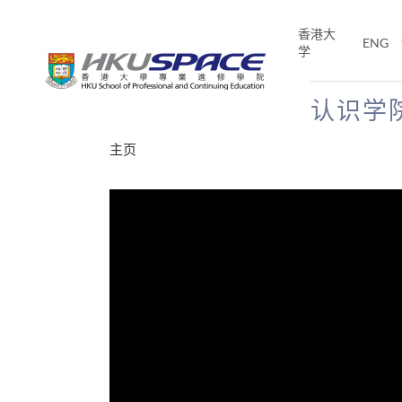
Skip
to
香港大
ENG
main
学
content
认识学
Main
主页
content
start
分享