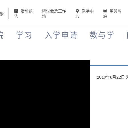
活动预
研讨会及工作
教学中
学员网
繁
告
坊
心
站
院
学习
入学申请
教与学
2019年8月22日 