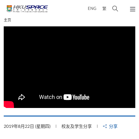
Skip
打
ENG
繁
to
弹
main
开
出
Main
主页
content
搜
主
content
菜
寻
start
单
介
面
2019年8月22日 (星期四)
校友及学生分享
分享
2