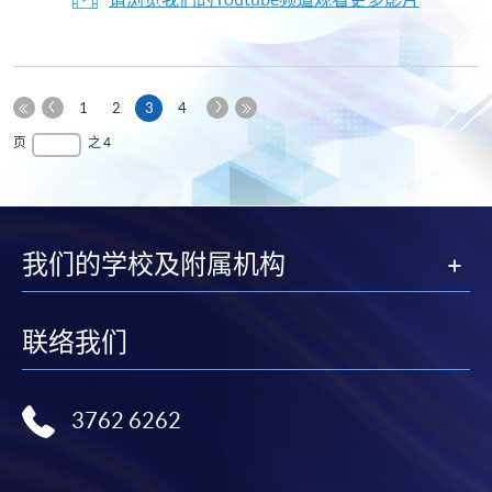
上
下
本
1
2
3
4
一
一
第
页
最
页
之 4
页
页
一
后
页
一
页
我们的学校及附属机构
联络我们
3762 6262