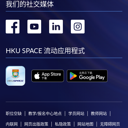
我们的社交媒体
转
转
转
转
到
到
到
到
facebook
youtube
linkedin
instag
HKU SPACE 流动应用程式
职位空缺
教学/报名中心地点
学员网站
教师网站
内联网
网页出版政策
私隐政策
网站地图
无障碍网页