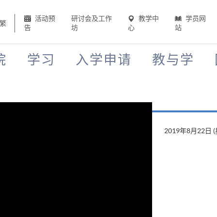
活动预
研讨会及工作
教学中
学员网
繁
告
坊
心
站
院
学习
入学申请
教与学
2019年8月22日 