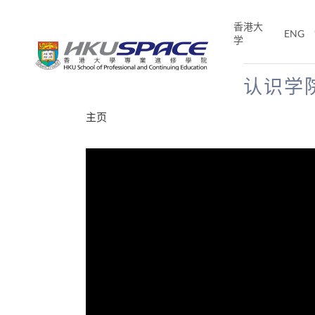
Skip
to
香港大
ENG
main
学
content
认识学
Main
主页
content
start
分享