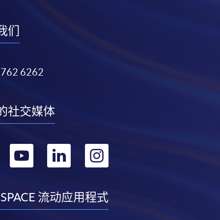
我们
3762 6262
的社交媒体
转
转
转
转
到
到
到
到
facebook
youtube
linkedin
instagram
 SPACE 流动应用程式