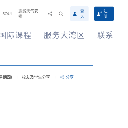
恶劣天气安
登
注
分
打
SOUL
排
册
入
享
开
至
搜
寻
国际课程
服务大湾区
联系
介
面
(星期四)
校友及学生分享
分享