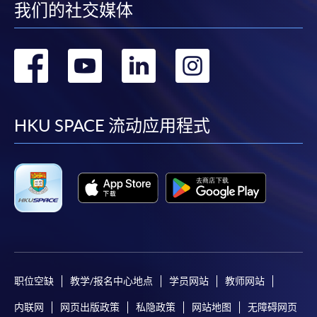
我们的社交媒体
转
转
转
转
到
到
到
到
facebook
youtube
linkedin
instag
HKU SPACE 流动应用程式
职位空缺
教学/报名中心地点
学员网站
教师网站
内联网
网页出版政策
私隐政策
网站地图
无障碍网页