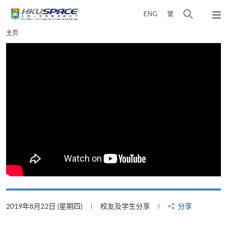
Skip
打
ENG
繁
to
弹
main
开
出
Main
主页
content
搜
主
content
菜
寻
start
单
介
面
2019年8月22日 (星期四)
校友及学生分享
分享
2