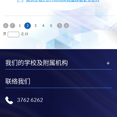
上
下
本
1
2
3
4
5
一
一
第
页
最
页
之 15
页
页
一
后
页
一
页
我们的学校及附属机构
联络我们
3762 6262