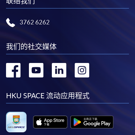
联络我们
3762 6262
我们的社交媒体
转
转
转
转
到
到
到
到
facebook
youtube
linkedin
instag
HKU SPACE 流动应用程式