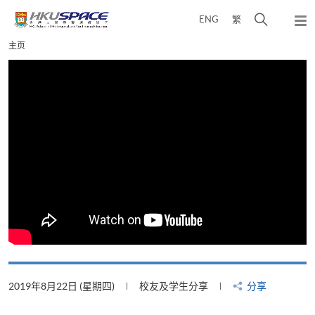
Skip
打
ENG
繁
to
弹
main
开
出
Main
主页
content
搜
主
content
菜
寻
start
单
介
面
2019年8月22日 (星期四)
校友及学生分享
分享
2