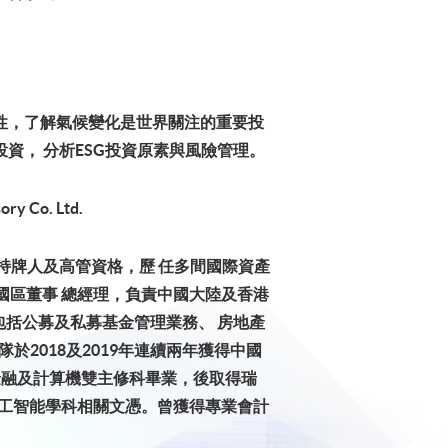
性，了解氣候變化是世界關注的重要投
資， 分析ESG投資原素與風險管理。
ry Co. Ltd.
証券持牌人及高管資格，歷 任多間國際資產
國區董事 總經理，負責中國大陸及香港
包括公募及私募基金管理業務、 房地產
於2018及2019年連續兩年獲得中國
計金融及計算機雙主修科畢業，後取得瑞
人工智能學科相關文憑。曾獲得專業會計