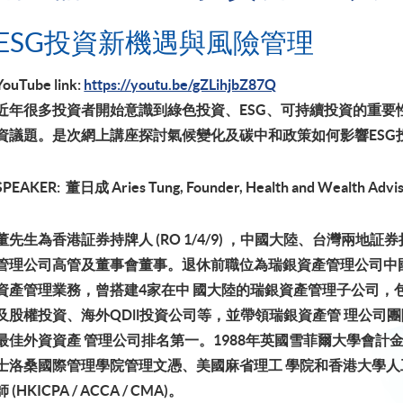
ESG投資新機遇與風險管理
YouTube link:
https://youtu.be/gZLihjbZ87Q
近年很多投資者開始意識到綠色投資、ESG、可持續投資的重要
資議題。是次網上講座探討氣候變化及碳中和政策如何影響ESG投
SPEAKER: 董日成 Aries Tung, Founder, Health and Wealth Adviso
董先生為香港証券持牌人 (RO 1/4/9) ，中國大陸、台灣兩地
管理公司高管及董事會董事。退休前職位為瑞銀資產管理公司中
資產管理業務，曾搭建4家在中 國大陸的瑞銀資產管理子公司，
及股權投資、海外QDll投資公司等，並帶領瑞銀資產管 理公司團隊
最佳外資資產 管理公司排名第一。1988年英國雪菲爾大學會
士洛桑國際管理學院管理文憑、美國麻省理工 學院和香港大學
師 (HKICPA / ACCA / CMA)。