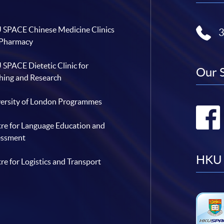
SPACE Chinese Medicine Clinics
 Pharmacy
SPACE Dietetic Clinic for
Our 
hing and Research
ersity of London Programmes
re for Language Education and
essment
HKU 
re for Logistics and Transport