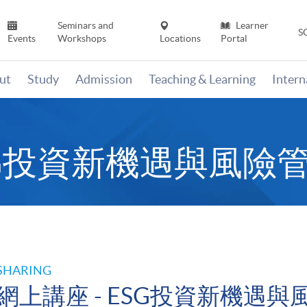
Seminars and
Learner
S
Events
Workshops
Locations
Portal
ut
Study
Admission
Teaching & Learning
Inter
ESG投資新機遇與風險
SHARING
網上講座 - ESG投資新機遇與