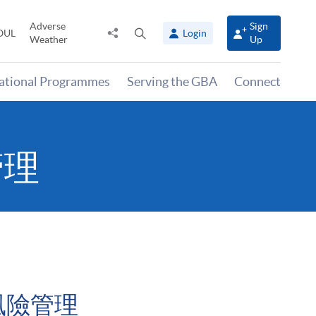
Adverse
Sign
Share
Open
OUL
Login
Weather
Up
to
search
panel
national Programmes
Serving the GBA
Connect
管理
風險管理