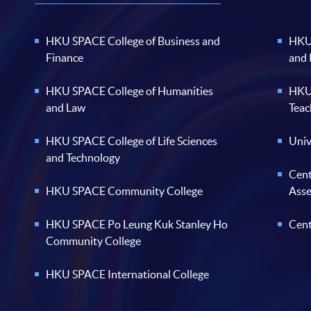
HKU SPACE College of Business and
HKU 
Finance
and
HKU SPACE College of Humanities
HKU 
and Law
Teac
HKU SPACE College of Life Sciences
Univ
and Technology
Cent
HKU SPACE Community College
Ass
HKU SPACE Po Leung Kuk Stanley Ho
Cent
Community College
HKU SPACE International College