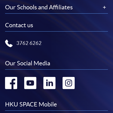
Our Schools and Affiliates
Contact us
3762 6262
Our Social Media
Go
Go
Go
Go
to
to
to
to
facebook
youtube
linkedin
instag
HKU SPACE Mobile