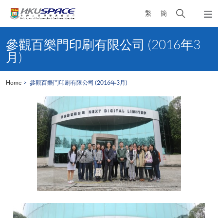
Skip
Open
繁
簡
to
Togg
main
search
navi
Main
content
panel
content
參觀百樂門印刷有限公司 (2016年3
start
月)
Home
參觀百樂門印刷有限公司 (2016年3月)