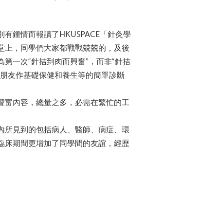
鍾情而報讀了HKUSPACE「針灸學
堂上，同學們大家都戰戰兢兢的，及後
第一次“針拮到肉而興奮”，而非“針拮
和朋友作基礎保健和養生等的簡單診斷
豐富內容，總量之多，必需在繁忙的工
內所見到的包括病人、醫師、病症、環
臨床期間更增加了同學間的友誼，經歷