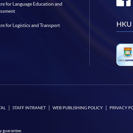
re for Language Education and
essment
HKU 
re for Logistics and Transport
TAL
STAFF INTRANET
WEB PUBLISHING POLICY
PRIVACY P
y guarantee.