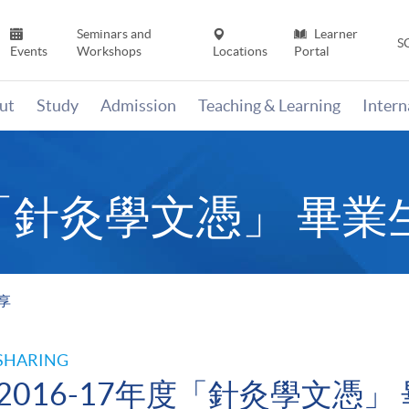
Seminars and
Learner
S
Events
Workshops
Locations
Portal
ut
Study
Admission
Teaching & Learning
Inter
年度「針灸學文憑」 畢
享
SHARING
2016-17年度「針灸學文憑」