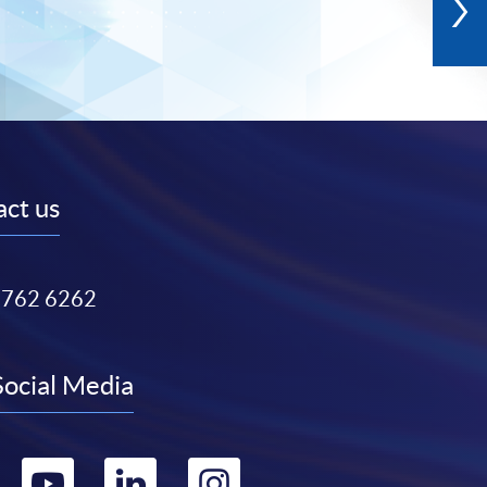
ct us
3762 6262
Social Media
Go
Go
Go
Go