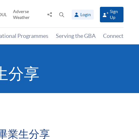
Adverse
Sign
Share
Open
OUL
Login
Weather
Up
to
search
panel
national Programmes
Serving the GBA
Connect
業生分享
 畢業生分享