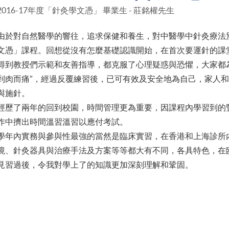
2016-17年度「針灸學文憑」 畢業生 - 莊銘權先生
由於對自然醫學的響往，追求保健和養生，對中醫學中針灸療法別有
文憑」課程。回想從沒有怎麼基礎認識開始，在首次要運針的課
得到教授們示範和友善指導，都克服了心理疑惑與恐懼，大家都為
到肉而痛”，經過反覆練習後，已可有效及安全地為自己，家人
與施針。
經歷了兩年的回到校園，時間管理更為重要，因課程內學習到的
作中擠出時間溫習溫習以應付考試。
學年內實務與參與性最強的當然是臨床實習，在香港和上海診所
境、針灸器具與治療手法及方案等等都大有不同，各具特色，在
見習過後，令我對學上了的知識更加深刻理解和鞏固。