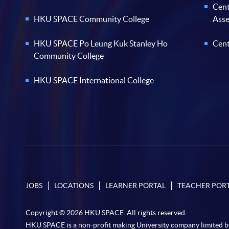
Cent
HKU SPACE Community College
Ass
HKU SPACE Po Leung Kuk Stanley Ho
Cent
Community College
HKU SPACE International College
JOBS
LOCATIONS
LEARNER PORTAL
TEACHER POR
Copyright © 2026 HKU SPACE. All rights reserved.
HKU SPACE is a non-profit making University company limited b