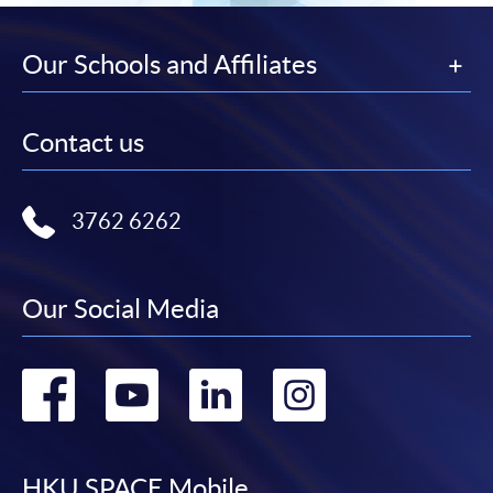
Our Schools and Affiliates
Contact us
3762 6262
Our Social Media
Go
Go
Go
Go
to
to
to
to
HKU SPACE Mobile