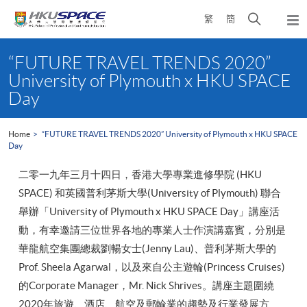
Skip
Open
繁
簡
to
Togg
main
search
navi
Main
content
panel
content
“FUTURE TRAVEL TRENDS 2020”
start
University of Plymouth x HKU SPACE
Day
Home
“FUTURE TRAVEL TRENDS 2020” University of Plymouth x HKU SPACE
Day
二零一九年三月十四日，香港大學專業進修學院 (HKU
SPACE) 和英國普利茅斯大學(University of Plymouth) 聯合
舉辦「University of Plymouth x HKU SPACE Day」講座活
動，有幸邀請三位世界各地的專業人士作演講嘉賓，分別是
華龍航空集團總裁劉暢女士(Jenny Lau)、普利茅斯大學的
Prof. Sheela Agarwal，以及來自公主遊輪(Princess Cruises)
的Corporate Manager，Mr. Nick Shrives。講座主題圍繞
2020年旅遊、酒店、航空及郵輪業的趨勢及行業發展方