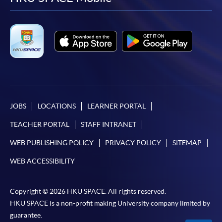
facebook
youtube
linkedin
instag
JOBS
LOCATIONS
LEARNER PORTAL
TEACHER PORTAL
STAFF INTRANET
WEB PUBLISHING POLICY
PRIVACY POLICY
SITEMAP
WEB ACCESSIBILITY
Copyright © 2026 HKU SPACE. All rights reserved.
HKU SPACE is a non-profit making University company limited by
guarantee.