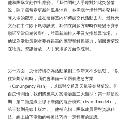
他和團隊立刻作出應變，「我們調動人手應對如此突發情
況，除了需留意更新的風暴消息，亦需應付場館門外堅持排
隊入場的觀眾，並在發佈室內和傳媒交代活動去向。最終天
文台在中午除下風球訊號，我們在與多方即時作應變令賽事
順延至當日稍後舉行，並重新編排人手及安排觀眾進場。」
他認為活動策劃者要有很高的應變和解難能力，能因應情況
在物流、資訊發放、人手安排多方面作統籌。
另一方面，疫情持續亦為活動策劃工作帶來不少挑戰，「以
往策劃活動時，我們會準備一至兩個應急方案
（Contingency Plan），以應對交通及天氣等突發情況。但
自疫情開始，我們將應急方案增加至三大類型：第一類是改
期，第二類是線上線下兼備的混合模式（hybrid model），
第三類則是線上版本。」他補充指，團隊成員需對資訊科
技、線上線下活動的轉換技巧有一定程度的認識。