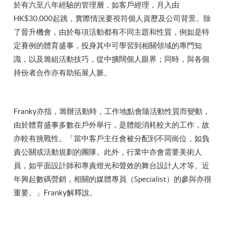
於有六至八年經驗的管理層，如客戶經理，月入由
HK$30,000起跳，實際情況要視符個人資歷及公司背景。除
了晉升機會，由於每項活動都有不同主題和性質，例如是特
定賽例的體育盛事，投身其中可學習到相關領域的專門知
識，以及籌組活動技巧，從中擴闊個人眼界；同時，與各個
持份者合作亦有助拓展人脈。
Franky亦指，籌辦活動時，工作地點會隨活動性質而變動，
由於體育盛事多數在戶外舉行，是體能消耗較大的工作，故
亦較有挑戰性。「當中客戶主任會被分配到不同崗位，如負
責公關或活動規劃的團隊。此外，行業中亦會需要美術人
員，如平面設計師和專責燈光和聲效的舞台設計人才等。近
年興起數碼營銷，相關的媒體專員（Specialist）的參與亦很
重要。」Franky解釋說。