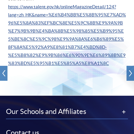
https://www.talent.gov.hk/onlineMagazineDetail/124?
lang=zh_HK&name=%E6%B4%BB%E5%8B%95%E7%AD%
96%E5%8A%83%EF%BC%8E%E5%9C%8B%E9%9A%9B
%E7%9B%9B%E4%BA%8B%E5%98%85%E5%B9%95%E
5%BE%8C%E5%9C%98%E9%9A%8A%E6%B6%89%E5%
8F%8A%E5%92%A9%E8%81%B7%E4%BD%8D-
%E5%B8%82%E9%9B%86%E6%90%9E%E6%89%8B%E9
%83%BD%E5%95%B1%E5%85%A5%E8%A1%8C
Our Schools and Affiliates
Contact us