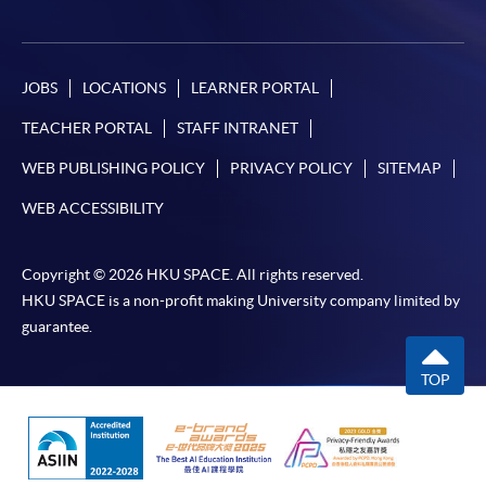
JOBS
LOCATIONS
LEARNER PORTAL
TEACHER PORTAL
STAFF INTRANET
WEB PUBLISHING POLICY
PRIVACY POLICY
SITEMAP
WEB ACCESSIBILITY
Copyright © 2026 HKU SPACE. All rights reserved.
HKU SPACE is a non-profit making University company limited by
guarantee.
TOP