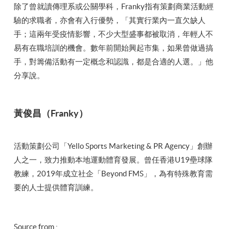
除了曾就讀傳理系或公關學科，Franky指有策劃商業活動經
驗的求職者，亦會有入行優勢，「其實行業內一直欠缺人
手；這兩年受疫情影響，不少大型盛事都被取消，年輕人不
易有在職培訓的機會。數年前開始興起市集，如果曾做過搞
手，對籌備活動有一定概念和認識，都是合適的人選。」他
分享說。
黃俊昌（Franky）
活動策劃公司「Yello Sports Marketing & PR Agency」創辦
人之一，致力推動本地運動體育發展。曾任香港U19壘球隊
教練，2019年成立社企「Beyond FMS」，為有特殊教育需
要的人士提供體育訓練。
Source from :