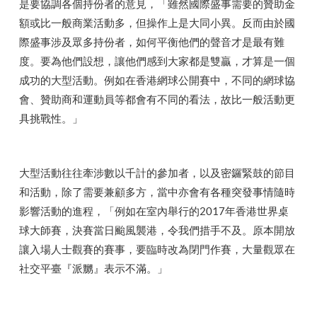
是要協調各個持份者的意見，「雖然國際盛事需要的贊助金
額或比一般商業活動多，但操作上是大同小異。反而由於國
際盛事涉及眾多持份者，如何平衡他們的聲音才是最有難
度。要為他們設想，讓他們感到大家都是雙贏，才算是一個
成功的大型活動。例如在香港網球公開賽中，不同的網球協
會、贊助商和運動員等都會有不同的看法，故比一般活動更
具挑戰性。」
大型活動往往牽涉數以千計的參加者，以及密鑼緊鼓的節目
和活動，除了需要兼顧多方，當中亦會有各種突發事情隨時
影響活動的進程，「例如在室內舉行的2017年香港世界桌
球大師賽，決賽當日颱風襲港，令我們措手不及。原本開放
讓入場人士觀賽的賽事，要臨時改為閉門作賽，大量觀眾在
社交平臺『派嬲』表示不滿。」