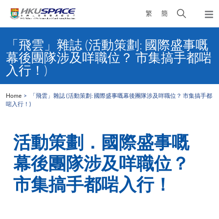
Skip
Open
繁
簡
to
Togg
main
search
navi
Main
content
panel
content
「飛雲」雜誌 (活動策劃: 國際盛事嘅
start
幕後團隊涉及咩職位？ 市集搞手都啱
入行！)
Home
「飛雲」雜誌 (活動策劃: 國際盛事嘅幕後團隊涉及咩職位？ 市集搞手都
啱入行！)
活動策劃．國際盛事嘅
幕後團隊涉及咩職位？
市集搞手都啱入行！