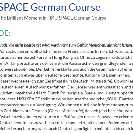
SPACE German Course
The Brilliant Moment in HKU SPACE German Course
DE:
Jade
, die nicht bearbeitet wird, wird nicht zum Gefäß; Menschen, die nicht lernen,
Vor sechs Jahren wollte ich eine neue Fremdsprache lernen. Ich wusste,
Europäischer Sprachkurse in Hong Kong ist. Ohne zu zögern meldete ich 
Am Anfang brachte uns der Lehrer die Aussprache, den grundlegenden G
Konversationen bei. Der Lehrer erklärte uns auch die Grammatik auf eine 
konnten auch etwas über deutsche Geschichte, Kultur und Essen lernen.
Später wechselte ich zum Zertifikatskurs Deutsch (Mittelstufe). Obwohl e
Deutsch einen Aufschwung erfahren. Der Lehrer war enthusiastisch und 
wurden umgehend erklärt. Durch Rollenspiele, Spiele und Kleingruppen
motiviert. HKU SPACE stellt uns eine benutzerfreundliche „SOUL“ Plattf
Ressourcenbuch zur Verfügung. Wir können nützliche Informationen zum
Im Zertifikatskurs Deutsch (Obere Mittelstufe), den ich jetzt besuche, wird
Zwischenzeit können wir durch die Prüfungen unsere Schwächen erkenne
Deutschkenntnisse zu verbessern. Ich kann jetzt mit meinen Patienten auf
Meine Lernerfahrung war durch Deutsch geprägt. Ich möchte mich auch i