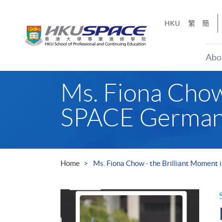
Skip
to
HKU
繁
簡
main
content
Abo
Main
Ms. Fiona Chow
content
start
SPACE German
Home
Ms. Fiona Chow - the Brilliant Momen