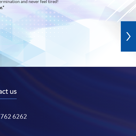
ermination and never feel tired!
e.”
ct us
3762 6262