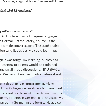
n Sie ausgiebig und hören Sie nie auf! Üben
tzt wird, ist Ausdauer.“
ng will not know the way.”
U SPACE offered many European language
in German (Introductory) course. In the
nd simple conversations. The teacher also
erstand it. Besides, we could learn much
ugh it was tough, my learning journey had
r learning problems would be explained
 and small group discussions. HKU SPACE
s. We can obtain useful information about
ore in depth in learning grammar. More
d practicing more resolutely but never feel
esses and try the most effort to improve my
 my patients in German. It is fantastic! My
nhance my German in the future. My advice