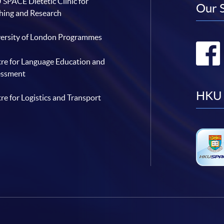
SPACE Dietetic Clinic for
Our 
hing and Research
ersity of London Programmes
re for Language Education and
essment
HKU 
re for Logistics and Transport