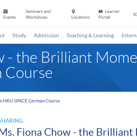
Seminars and
Learner
S
Events
Workshops
Locations
Portal
ut
Study
Admission
Teaching & Learning
Inter
 - the Brilliant Mom
 Course
t in HKU SPACE German Course
SHARING
Ms. Fiona Chow - the Brillia