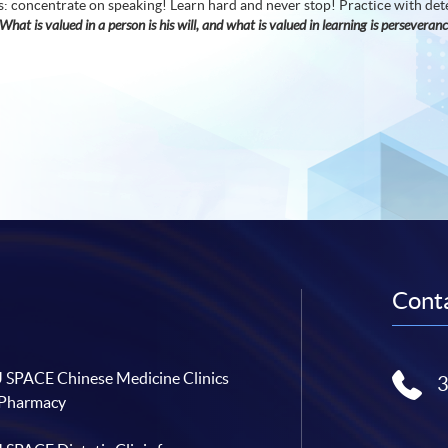
is: concentrate on speaking! Learn hard and never stop! Practice with det
What is valued in a person is his will, and what is valued in learning is perseveranc
Conta
SPACE Chinese Medicine Clinics
 Pharmacy