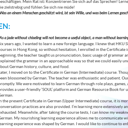
beschäftigen. Mein Rat ist
:
Konzentrieren Sie sich auf das Sprechen! Lerne
Sie zielstrebig und fühlen Sie sich nie müde!
Was an einem Menschen geschätzt wird, ist sein Wille, und was beim Lernen geschä
EN:
As a jade without chiseling will not become a useful object, a man without learni
Six years ago, I wanted to learn a new foreign language. I knew that HK
courses in Hong Kong, so without hesitation, I enrolled in the Certificate 
beginning, the teacher taught us pronunciation, basic usage of grammar a
explained the grammar in an approachable way so that we could easily und
about German history, culture, and food.
Later, I moved on to the Certificate in German (Intermediate) course. Tho
been blossomed by German. The teacher was enthusiastic and patient. Ou
promptly. We were motivated to learn German through role plays, games,
provides a user-friendly ‘SOUL’ platform and German Resource Book for u
German.
In the present Certificate in German (Upper Intermediate) course, it is m
conversation practices are also provided. I’m learning more extensively an
exhausted. Meanwhile, after taking the course tests, I can know my weakn
German. My nourishing learning experience allows me to communicate with
learning experience was shaped by German. I would like to continue to e