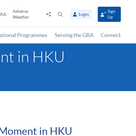
Adverse
Sign
Share
Open
OUL
Login
Weather
Up
to
search
panel
national Programmes
Serving the GBA
Connect
ent in HKU
nt Moment in HKU