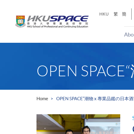
Skip
to
HKU
繁
簡
main
content
Abo
Main
content
start
OPEN SPAC
Home
OPEN SPACE“潮物 x 專業品鑑の日本酒