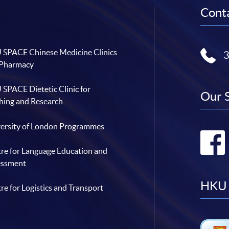
Conta
SPACE Chinese Medicine Clinics
 Pharmacy
SPACE Dietetic Clinic for
Our 
hing and Research
ersity of London Programmes
re for Language Education and
essment
HKU 
re for Logistics and Transport