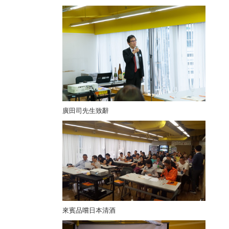
廣田司先生致辭
來賓品嚐日本清酒