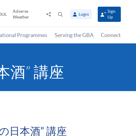
Adverse
Sign
Share
Open
OUL
Login
Weather
Up
to
search
panel
national Programmes
Serving the GBA
Connect
本酒” 講座
品鑑の日本酒” 講座