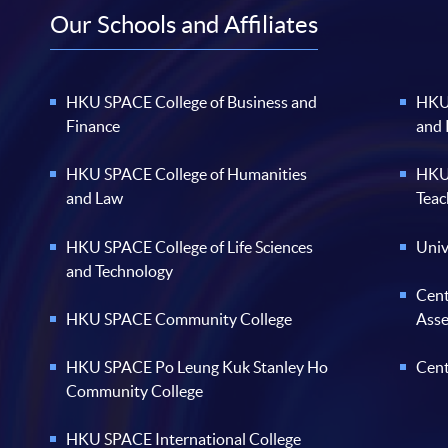
Our Schools and Affiliates
HKU SPACE College of Business and
HKU 
Finance
and
HKU SPACE College of Humanities
HKU 
and Law
Teac
HKU SPACE College of Life Sciences
Univ
and Technology
Cent
HKU SPACE Community College
Ass
HKU SPACE Po Leung Kuk Stanley Ho
Cent
Community College
HKU SPACE International College