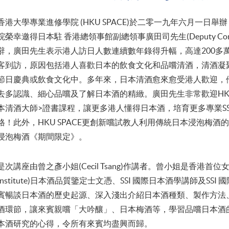
香港大學專業進修學院 (HKU SPACE)於二零一九年六月一日舉
院榮幸邀得日本駐 香港總領事館副總領事廣田司先生(Deputy Consul-Gen
辭，廣田先生表示港人訪日人數連續數年錄得升幅，高達200多
客到訪，原因包括港人喜歡日本的飲食文化和品嚐清酒，清酒凝
節日慶典或飲食文化中。多年來，日本清酒愈來愈受港人歡迎，
去多認識、細心品嚐及了解日本酒的精緻。廣田先生非常歡迎HKU 
本清酒大師>證書課程，讓更多港人懂得日本酒，培育更多專業SS
格！此外，HKU SPACE更創新嚐試教人利用傳統日本浸泡梅
浸泡梅酒《期間限定》。
是次講座由曾之彥小姐(Cecil Tsang)作講者。曾小姐是香港首位女性大學
Institute)日本酒品質鑒定士文憑、SSI 國際日本酒學講師及S
賓暢談日本酒的歷史起源、深入淺出介紹日本酒種類、製作方法
酒環節，讓來賓親嚐「大吟釀」、日本梅酒等，學習品嚐日本酒
本酒研究的心得，令所有來賓均盡興而歸。