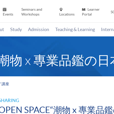
Seminars and
Learner
S
Events
Workshops
Locations
Portal
ut
Study
Admission
Teaching & Learning
Inter
E“潮物 x 專業品鑑の日
” 講座
SHARING
OPEN SPACE“潮物 x 專業