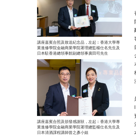
講座嘉賓合照及致送紀念品，左起︰香港大學專
業進修學院金融商業學院署理總監楊仕名先生及
日本駐香港總領事館副總領事廣田司先生
講座嘉賓合照及頒發感謝狀，左起︰香港大學專
業進修學院金融商業學院署理總監楊仕名先生及
日本清酒課程講師曾之彥小姐