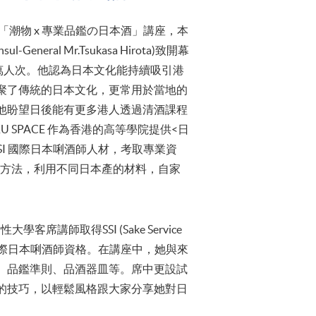
辦「潮物 x 專業品鑑の日本酒」講座，本
eral Mr.Tsukasa Hirota)致開幕
萬人次。他認為日本文化能持續吸引港
聚了傳統的日本文化，更常用於當地的
他盼望日後能有更多港人透過清酒課程
SPACE 作為香港的高等學院提供<日
I 國際日本唎酒師人材，考取專業資
酒的方法，利用不同日本產的材料，自家
客席講師取得SSI (Sake Service
SI 國際日本唎酒師資格。在講座中，她與來
、品鑑準則、品酒器皿等。席中更設試
的技巧，以輕鬆風格跟大家分享她對日