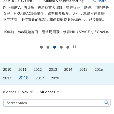
22 AUG 2019 (THU)
Alumni & student sharing
Share
0
以下都是Van的身份：香港執業大律師、曾經從商、媽媽、同時也是
女兒、HKU SPACE畢業生，還有很多很多。人生，就是不停改變、
求
不停積累、不停進化的旅程，我們時刻都要裝備自己，迎接挑戰。
H
也
理
.
15年前，Van開始從商，經常周圍飛，修讀HKU SPACE的「Gradua...
M
Click to stop the slider
2010
2011
2012
2013
2014
2015
2016
2018
2017
2019
2020
8 videos
Nov
All videos
Search
video
Sear