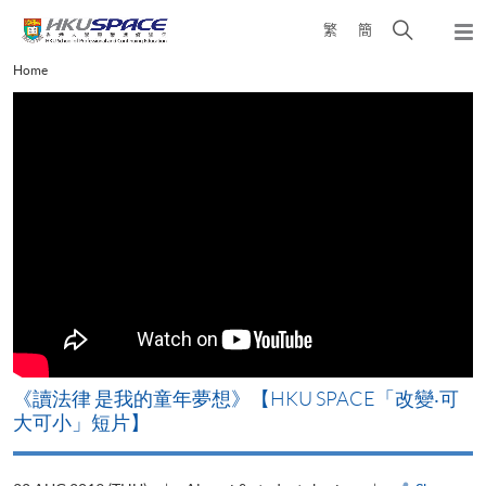
Skip
Open
繁
簡
to
Togg
main
search
navi
Main
Home
content
panel
content
start
改
《讀法律 是我的童年夢想》【HKU SPACE「改變‧可
A
大可小」短片】
T