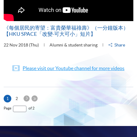
《每個居民的寄望：富貴榮華福祿壽》（一分鐘版本）
【HKU SPACE「改變‧可大可小」短片】
22 Nov 2018 (Thu)
Alumni & student sharing
Share
Please visit our Youtube channel for more videos
Next
Current
1
2
Page
page
Last
Page
of 2
Page