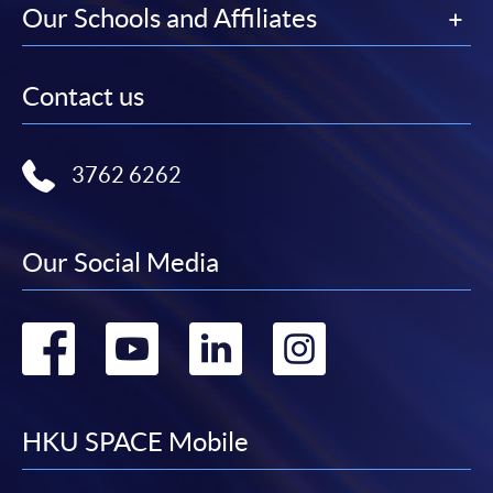
Our Schools and Affiliates
Contact us
3762 6262
Our Social Media
Go
Go
Go
Go
to
to
to
to
facebook
youtube
linkedin
instag
HKU SPACE Mobile