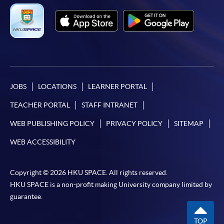
JOBS
LOCATIONS
LEARNER PORTAL
TEACHER PORTAL
STAFF INTRANET
WEB PUBLISHING POLICY
PRIVACY POLICY
SITEMAP
WEB ACCESSIBILITY
Copyright © 2026 HKU SPACE. All rights reserved.
HKU SPACE is a non-profit making University company limited by
guarantee.
TOP