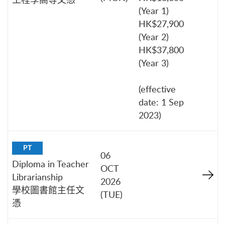
(Year 1)
HK$27,900
(Year 2)
HK$37,800
(Year 3)
(effective
date: 1 Sep
2023)
PT
06
Diploma in Teacher
OCT
Librarianship
2026
學校圖書館主任文
(TUE)
憑