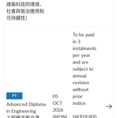
建築科技的環境、
社會與管治應用和
可持續性）
To be paid
in 3
instalments
per year
and are
subject to
annual
revision
without
05
prior
PT
OCT
notice.
Advanced Diploma
2026
in Engineering
(MON)
HK$18,800
工程學高等文憑