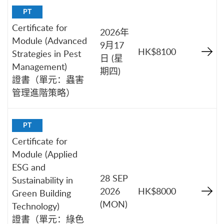
PT
Certificate for
2026年
Module (Advanced
9月17
HK$8100
Strategies in Pest
日 (星
Management)
期四)
證書（單元：蟲害
管理進階策略）
PT
Certificate for
Module (Applied
ESG and
28 SEP
Sustainability in
2026
HK$8000
Green Building
(MON)
Technology)
證書（單元：綠色