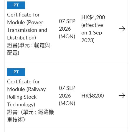
PT
Certificate for
HK$4,200
07 SEP
Module (Power
(effective
2026
Transmission and
on 1 Sep
(MON)
Distribution)
2023)
證書(單元 : 輸電與
配電)
PT
Certificate for
07 SEP
Module (Railway
2026
HK$8200
Rolling Stock
(MON)
Technology)
證書（單元 : 鐵路機
車技術）