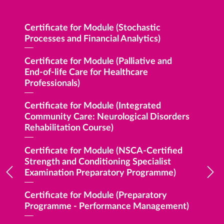
人工智
Certificate for Module (Stochastic
Certific
Processes and Financial Analytics)
UX and 
 of
Certificate for Module (Palliative and
Postgra
ss)
End-of-life Care for Healthcare
Palliati
Professionals)
Profess
sport
Certificate for Module (Integrated
證書(單
Community Care: Neurological Disorders
Rehabilitation Course)
Certifi
Design P
Certificate for Module (NSCA-Certified
Strength and Conditioning Specialist
Certifi
Examination Preparatory Programme)
Managem
Hong K
Certificate for Module (Preparatory
Programme - Performance Management)
证书(单