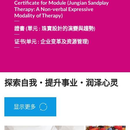
Certificate for Module (Jungian Sandplay
Certifi
Therapy: A Non-verbal Expressive
Program
Modality of Therapy)
Certific
證書 (單元 : 珠寶設計的演變與趨勢)
Internat
证书(单元 : 企业变革及资源管理)
探索自我・提升事业・润泽心灵
显示更多