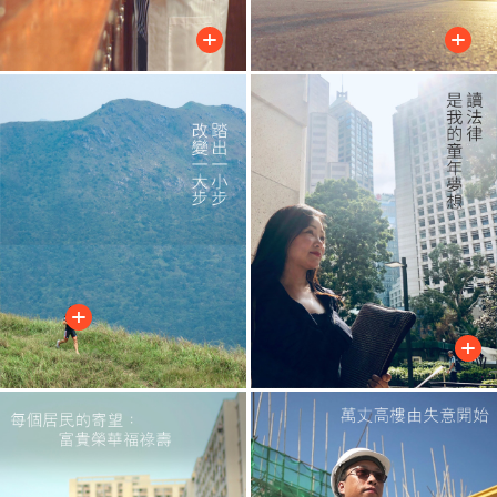
+
+
+
+