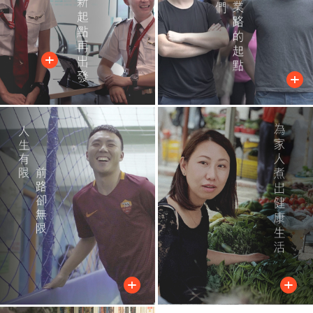
+
+
+
+