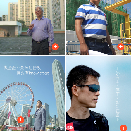
+
+
+
+