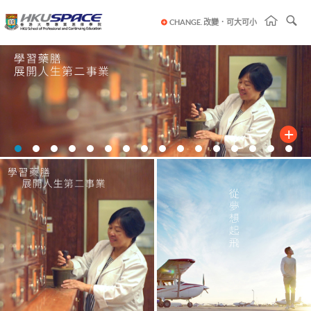
Se
CHANGE. 改變．可大可小
Main
content
start
+
開
始
暫
停
幻
燈
片