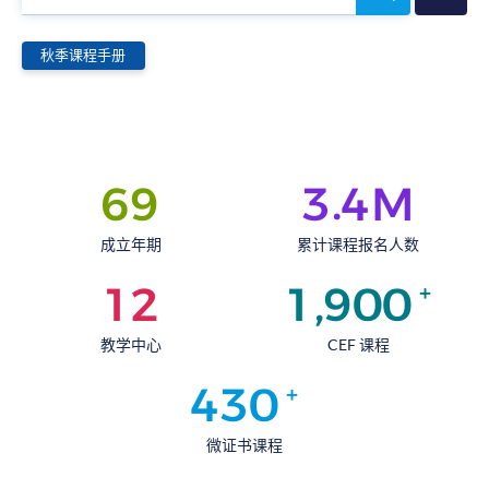
寻
课
程
秋季课程手册
.
6
9
3
4
M
成立年期
累计课程报名人数
,
1
2
1
9
0
0
+
教学中心
CEF 课程
4
3
0
+
微证书课程