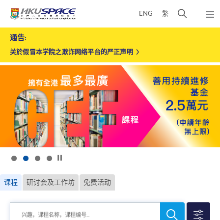
Skip
打
ENG
繁
to
弹
main
开
出
香
Main
content
搜
通告:
主
content
港
菜
寻
start
关於假冒本学院之欺诈网络平台的严正声明
单
大
介
学
面
专
业
进
修
学
按下以暂停幻灯片
院
课程
研讨会及工作坊
免费活动
搜
搜
兴趣，课程名称，课程编号...
寻