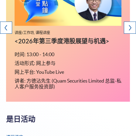
讲座/工作坊, 课程讲座
课程讲
研究生
<2026年第三季度港股展望与机遇>
留学
文凭)
时间: 13:00 - 14:00
活动形式: 网上参与
时间: 14
网上平台: YouTube Live
活动形
讲者: 方德沾先生 (Quam Securities Limited 总监-私
 (金
地点:
人客户服务投资部)
行人电
钟港铁
梯上楼
是日活动