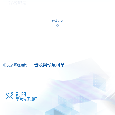
報名辦法
申請人須於截止報名日期前遞交以下文件至 HKU
SPACE 任何一間報名中心：
阅读更多
已填妥之申請表；
及
符合「入學條件」所述之學歷／工作證明副本 (需
攜同正本以作認證)；
及
香港永久性居民身份證或有效護照之副本 (需攜同
正本以作認證)；
及
普及與環境科學
更多課程關於
HK$150 報名費（取錄與否，恕不退還）
如有諮詢請致電黃小姐，電話：2587 3217 或電郵：
wing.wong@hkuspace.hku.hk.
訂閱
學院電子通訊
教學/報名中心地址：
https://hkuspace.hku.hk/cht/learning-centre/