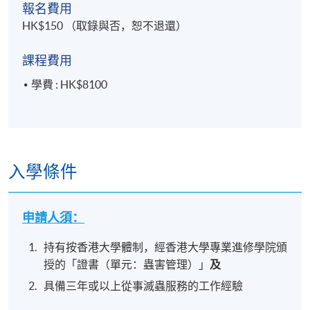
報名費用
共15節課
HK$150 （取錄與否，恕不退還）
總課時：39小時 (不包括2小時評核試)
課程費用
逢星期二及星期四 (7:00pm - 9:00pm / 7:00pm -
學費 : HK$8100
10:00pm)
地點
香港大學專業進修學院教學中心
入學條件
報名代碼
2445-GS011A
申請人須：
持有按香港大學體制，經香港大學專業進修學院頒
授的「證書（單元：蟲害管理）」
及
具備三年或以上從事滅蟲服務的工作經驗