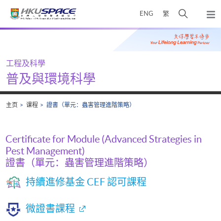
Skip
打
ENG
繁
to
弹
main
开
出
Main
content
搜
主
content
菜
寻
start
单
介
工程及科學
面
普及與環境科學
主页
课程
證書（單元：蟲害管理進階策略）
Certificate for Module (Advanced Strategies in
Pest Management)
證書（單元：蟲害管理進階策略）
持續進修基金 CEF 認可課程
微證書課程