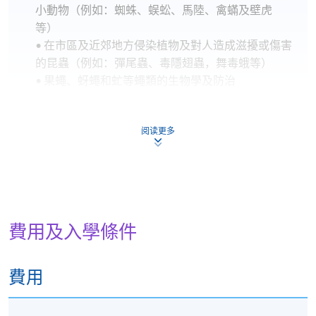
小動物（例如：蜘蛛、蜈蚣、馬陸、禽蟎及壁虎
等）
• 在市區及近郊地方侵染植物及對人造成滋擾或傷害
的昆蟲（例如：彈尾蟲、毒隱翅蟲，舞毒蛾等）
• 果蠅、蚜蠅和虻等蠅類的生物學及防治
授課形式
阅读更多
面授
評核方式及證書頒發
評核方式：專題習作 (評核比重 25%) 及一節2小時之
筆試 (評核比重 75%)
費用及入學條件
學員出席率須達 70% 或以上，並通過評核取得合格
成績，將按香港大學體制，經香港大學專業進修學院
費用
頒授「證書（單元：蟲害管理進階策略）」
修業期