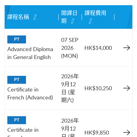
開課日
課程費用
課程名稱
期
07 SEP
PT
2026
HK$14,000
Advanced Diploma
(MON)
in General English
2026年
PT
9月12
HK$10,250
Certificate in
日 (星
French (Advanced)
期六)
2026年
PT
9月12
Certificate in
HK$9,850
日 (星