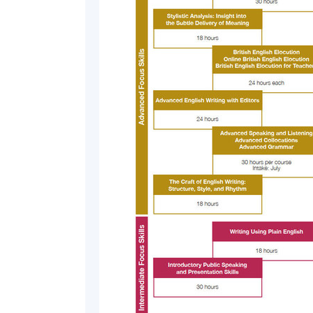
的原件。
報名代碼
2075-1841AW
開課日期
2023年3月20日 (星期一)
修業期
15 講
每講3小時