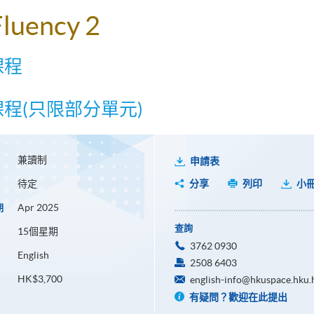
Fluency 2
課程
課程(只限部分單元)
兼讀制
申請表
待定
分享
列印
小
Apr 2025
期
查詢
15個星期
3762 0930
English
2508 6403
HK$3,700
english-info@hkuspace.hku.
有疑問？歡迎在此提出