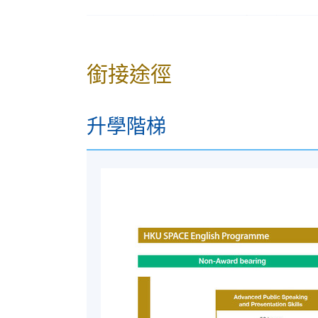
入學申請將按照先到先得的原則辦理。
除非對課堂細節進行變動，否則我們通
被接受，您應該按照所示的時間和地點
銜接途徑
本校恕不批准退款或轉至其他班級的要
非本地申請人/非永久性香港居民
升學階梯
以下非本地/非永久性香港居民有資格在香
排（他們在修讀兼讀制課程前無需事先獲得
1. 持有香港學生簽證並在HKU SPACE就
2. 持有單程證在香港居住的人士；
3. 以受養者身分到港的人士；
4. 持有有效工作/就業簽證的人；
5. 根據資本投資者入境計畫留在香港的人士
6. 持有非本地畢業生移民安排 (IANG) 的人
個人申請人有責任確保其簽證有效並做出適