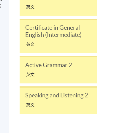
修
英文
Certificate in General
English (Intermediate)
英文
Active Grammar 2
英文
Speaking and Listening 2
英文