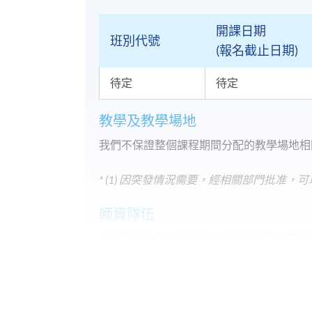
開課日期
班別代號
(報名截止日期)
待定
待定
教學及教學場地
我們不保證整個課程期間分配的教學場地相
* (1) 因突發情況需要，經相關部門批准
師資隊伍
課程講師均來自我們合格且經驗豐富的英語
是具有以英語為母語同等能力的本地教師。
申請人須知