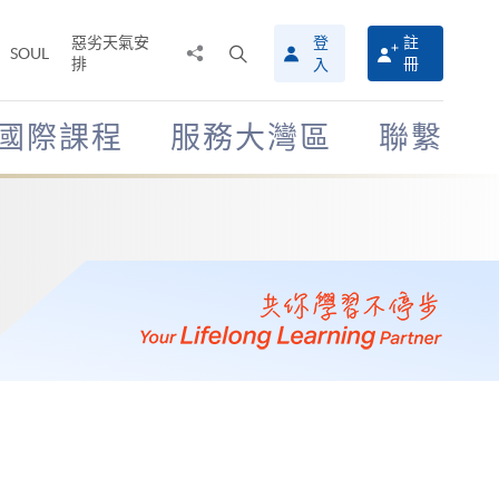
惡劣天氣安
登
註
分
打
SOUL
排
冊
入
享
開
至
搜
尋
國際課程
服務大灣區
聯繫
介
面