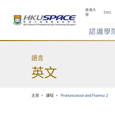
Skip
to
香港大
ENG
main
學
content
認識學
Main
content
start
語言
英文
主頁
課程
Pronunciation and Fluency 2