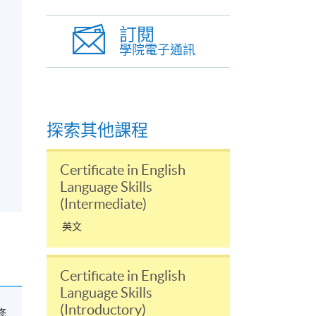
訂閱
學院電子通訊
探索其他課程
Certificate in English
Language Skills
(Intermediate)
英文
Certificate in English
Language Skills
(Introductory)
選修