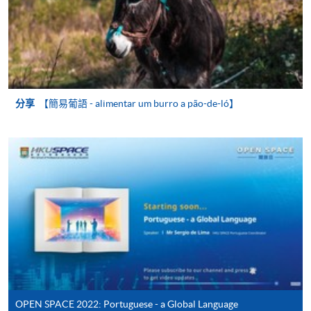
報讀新課程
填寫網上報名表格
申請人可按該課程網頁的右上角的
分享
【簡易葡語 - alimentar um burro a pão-de-ló】
圖示進入網上服務網頁，然
後按照指示填妥網上報名表格。
某些課程須甄選入學，並要求申請人上載課程網頁
中指定所須文件(如學歷證明)。系統只支援doc,
docx, jpg 和pdf格式之附件。
繳交所需費用
申請人可使用以下方式繳交報名費或課程費用:
OPEN SPACE 2022: Portuguese - a Global Language