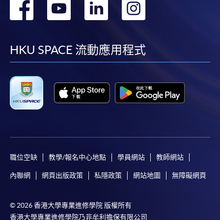
轉
轉
轉
轉
凡以「先到先得」為取錄方式的課程，請填妥
到
到
到
到
SF26報名表，親往
報名中心
或以郵遞方式連同學
費以及所需證明文件呈交。
facebook
youtube
linkedin
instag
HKU SPACE 流動應用程式
[
下載報名表SF26
]
申請學歷頒授及專業課程可能需要其他資料，報名
表可向報名中心或有關課程負責人索取。填妥申請
表格後，請連同報名費/學費以及所需證明文件親
往報名中心或以郵遞方式遞交。
報讀同一學歷頒授課程內其他單元
職位空缺
教學/報名中心地點
學員網站
教師網站
內聯網
網頁出版政策
私隱政策
網站地圖
無障礙網頁
​學院為學歷頒授課程特設「註冊及學費通知」，適
用於一般學歷頒授課程。
© 2026 香港大學專業進修學院 版權所有
香港大學專業進修學院乃非牟利擔保有限公司