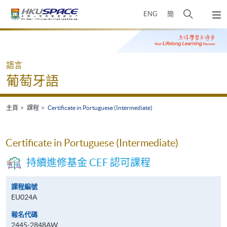
Skip
打
ENG
簡
to
彈
main
開
出
Main
content
搜
主
content
選
尋
start
單
介
語言
面
葡萄牙語
主頁
課程
Certificate in Portuguese (Intermediate)
Certificate in Portuguese (Intermediate)
持續進修基金 CEF 認可課程
課程編號
EU024A
報名代碼
2445-2848AW