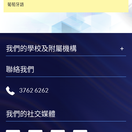
葡萄牙語
報讀同一學歷頒授課程內其他單元
個別課程為須報讀同一學歷頒授課程及其他單元或繳
交下期學費的學員，提供網上服務，如學員就讀的課
程設有此服務，課程負責人會通知學員有關程序。
我們的學校及附屬機構
網上支付可通過「繳費靈」(PPS) (不適用於手機)、
VISA 或 Mastercard、「微信支付」(Online WeChat
聯絡我們
Pay) 、「支付寶」(Online Alipay) 或 「轉數快」(FPS)
繳付學費。
3762 6262
親身報名/郵遞
我們的社交媒體
報讀新課程