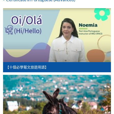
申請
網上報名
立即報名
申請表
下載申請表
報名辦法
網上報名服務
香港大學專業進修學院提供24小時網上報名及繳費服
【十個必學葡文旅遊用語】
務，申請人可通過網上申請個別學歷頒授課程和報讀
大部份公開招生的課程(以先到先得形式報名的課程)。
申請人可在網上使用「繳費靈」(PPS) (不適用於手
機)、VISA 或 Mastercard。除上述支付方式之外，如就
讀學歷頒授課程設有網上服務，在學學員亦可以「微
信支付」(Online WeChat Pay) 、「支付寶」(Online
Alipay) 或 「轉數快」(FPS) 繳付學費。