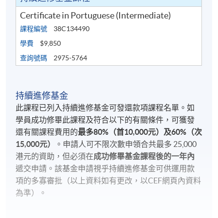
Certificate in Portuguese (Intermediate)
課程編號
38C134490
學費
$9,850
查詢號碼
2975-5764
持續進修基金
此課程已列入持續進修基金可發還款項課程名單。如
學員成功修畢此課程及符合以下的有關條件，可獲發
還有關課程費用的
最多
80%
（首
10,000
元）及
60%
（次
15,000
元）
。申請人可不限次數申領合共最多 25,000
港元的資助，但必須在
成功修畢基金課程後的一年內
遞交申請。該基金申請視乎持續進修基金可供運用款
項的多寡審批（以上資料如有更改，以CEF網頁內資料
為準）。