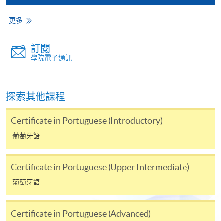
繳費靈網上服務
- 申請人須先開立繳費靈戶口及設
定繳費靈網上密碼。有關如何申請繳費靈戶口及密
更多
碼，請瀏覽繳費靈網址
http://www.ppshk.com
。
訂閱
*信用咭網上繳費服務
- 申請人可以 VISA 或
學院電子通訊
Mastercard（包括「香港大學專業進修學院
Mastercard卡」）繳付學費。
探索其他課程
*香港大學專業進修學院Mastercard卡
持有人如欲享用十個
月免息分期付款優惠，必須親臨本學院設有報名服務的教
Certificate in Portuguese (Introductory)
學中心作付款安排。
葡萄牙語
如欲了解如何於網上報讀新課程及繳費，請瀏覽網上
申請/報讀指南 :
Certificate in Portuguese (Upper Intermediate)
葡萄牙語
-
短期課程
-
個別學歷頒授課程
Certificate in Portuguese (Advanced)