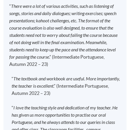
“
There were a lot of various activities, such as listening of
apply/entry-requirements/
songs, stories and daily dialogues; writing exercises; speech
若您於網上報讀課程，完成付款手續後，報名方獲
presentations; kahoot challenges, etc. The format of the
接納。「付款確認通知」會於完成付款手續後，自
course evaluation is also well designed, to ensure that the
動由電腦發送至閣下之電郵地址，
請保留有關之通
students need not to worry about failing the course because
知電郵，並自行到各區報名中心向職員索取正式收
of not doing well in the final examination. Meanwhile,
據
；
students need to keep up the pace and the attendance level
不論親身報名或網上報名，請務必
核實清楚課程報
for passing the course
.” (Intermediate Portuguese,
名代碼，上課時間及地點
後才報名；若發現報錯班
Autumn 2022 – 23)
別，請立刻通知本校。
若您於開課前一星期內報名，請立刻聯繫本部門以
“
The textbook and workbook are useful. More importantly,
作跟進
。除課程資料更改外，本院將不會另發上課
the teacher is excellent
.” (Intermediate Portuguese,
通知，學員須按時到指定地點上課。
Autumn 2022 – 23)
開課前約一星期，學員會收到一封電子郵件，其中
“
I love the teaching style and dedication of my teacher. He
包含詳細的課程安排和書籍清單
，學員在購買課程
has given us more opportunities to practise our oral
書籍時可以享受折扣，除書籍以外的其他課程材料
Portuguese, and he always attends to our queries in class
將在第一堂課中提供。
and after class. The classroom facilities , campus