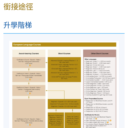
- 每課 3 小時
銜接途徑
地點
升學階梯
港大保良何鴻燊社區書院