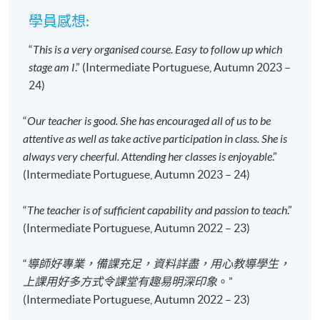
課程考核總平均分達50%或以上。
學員感想:
“
This is a very organised course. Easy to follow up which
stage am I
.” (Intermediate Portuguese, Autumn 2023 –
申請者須知：
24)
入學申請將按照先到先得的原則辦理。
“
Our teacher is good. She has encouraged all of us to be
申請人一般須要提供香港身份證（適用於本地申請
attentive as well as take active participation in class. She is
人）或護照（適用於非本地申請人）的信息，以供
always very cheerful. Attending her classes is enjoyable
.”
入學評估和學生記錄之用。若親自到報名中心報讀
(Intermediate Portuguese, Autumn 2023 – 24)
證書課程，申請人必須出示香港身分證/護照以供
核實；
若透過郵寄申請，則須附上香港身分證或護
“
The teacher is of sufficient capability and passion to teach
.”
照的副本。
(Intermediate Portuguese, Autumn 2022 – 23)
所有非本地申請人均須取得香港特別行政區政府入
“
導師好專業，備課充足，資料詳盡，用心教導學生，
境事務處發出的學生簽證
，但以受養人身份來港的
上課用好多方式令課堂有趣易明深印象
。”
學生和持有有效工作簽證的非本地申請人除外，入
(Intermediate Portuguese, Autumn 2022 – 23)
學條件細則請見：
https://hkuspace.hku.hk/cht/admission/how-to-