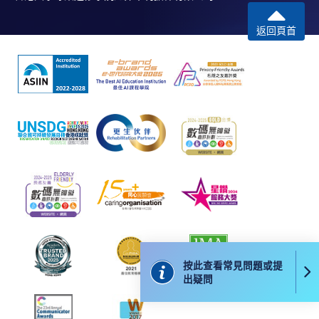
課程負責人會為學員送上「註冊及學費通知」
(「通知」)，請填妥有關「通知」，並親往報名中
返回頁首
心或以郵遞方式，遞交「通知」及繳交所需費用。
有關繳費詳情，請參閱
付款方法
。如對報名程序有任
何疑問，請詳閱個別課程資料，或聯絡有關課程負責
人或報名中心。
課程/科目報名注意事項:
選用網上報名服務必須在已接駁互聯網及支援
JavaScript程式瀏覽器的電腦上進行。建議選用
Google Chrome瀏覽器。
申請人不應閒置申請超過10分鐘。否則，申請人
必須重新開始整個申請程序。
按此查看常見問題或提
網上報名只支援「提早報讀優惠」。如需享用其他
出疑問
報讀優惠，請親臨學院的報名中心報名。
在網上報名過程中，由於提交課程申請和付款在系