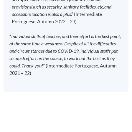
若因報讀人數不足而取消課程，本院將安排退款；
provisions(such as security, sanitary facilities, etc)and
但在其他情況下，則
不設退款，學員也不能轉至其
accessible location is also a plus
.” (Intermediate
他班別或課程
。
Portuguese, Autumn 2022 – 23)
若個別學員缺席，本院將不提供補課或其他安排。
“
Individual skills of teacher, and their effort is the best point,
at the same time a weakness. Despite of all the difficulties
報名代碼
2445-2848AW
and circumstances due to COVID-19, individual staffs put
開課日期
2026年9月18日 (星期五)
so much effort on the course, to work out the best as they
時間
6:45pm - 9:45pm
could. Thank you!
” (Intermediate Portuguese, Autumn
地點
HPSHCC Campus, 66 Leighton Road,
2021 – 22)
Causeway Bay, Hong Kong.
現時接受報名
修業期
- 120 課時
- 40 星期