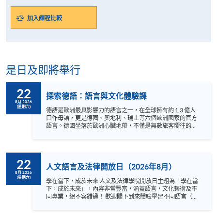
加入課程比較
是日及即將舉行
22
探索德語：語言與文化體驗課
8月 2026
(星期六)
德語是歐洲最具影響力的語言之一，在全球擁有約 1.3 億人
口作母語，更是德國、奧地利、瑞士等六個歐洲國家的官方
語言。德國坐落於歐洲心臟地帶，不僅是無數旅客嚮往的旅
遊勝地，更是培育出歌德、卡夫卡、巴哈及貝多芬等偉大思
想家與音樂巨匠的文化搖籃。此外，掌握德語更是通往德國
世界級高等教育，以及開拓國際職場與營商機遇的黃金鑰
匙。 無論您是醉心於德國文化，還是希望為未來升學或事業
22
鋪路，切勿錯過這次的免費體驗課程！我們的資深母語導師
人文語言及法律開放日（2026年8月）
將帶領您輕鬆掌握德語入門要訣，在互動中感受德語文化的
8月 2026
(星期六)
獨特魅力，助您輕鬆建立穩固的語感基礎。名額有限，立即
學在當下，成於未來 人文及法律學院開放日主題為「學在當
報名，開啟您的德語學習之旅！ 語言 ：德語及英語
下，成於未來」，內容非常豐富，涵蓋語言，文化藝術及不
Instagram:
同專業，絕不容錯過！ 歡迎閣下到來體驗學習不同語言（包
https://www.instagram.com/european_hkuspace/
括英、法、德、西班牙、阿拉伯、日、韓和泰語）的樂趣，
Facebook: https://www.facebook.com/hkuspace.european
參與相關講座。不同行業的專業人士亦會出席分享他們的專