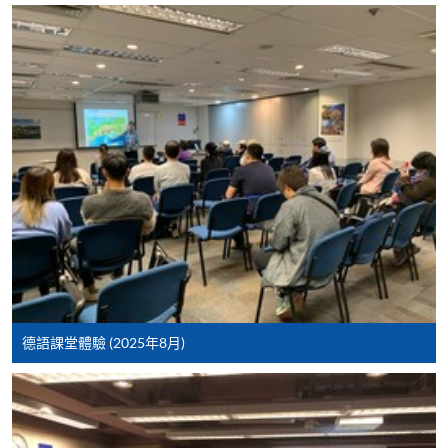
(WeChat Pay) 或支付寶(Alipay)
申請人可親臨學院任何一所報名中心，以現金、「易
辦事」、微信支付（WeChat Pay）或支付寶
（Alipay） 繳付學費。
2. 支票或銀行本票
如以劃線支票或銀行本票繳付，抬頭請註明「香港大
學專業進修學院」。支票背面請寫上課程名稱及申請
人姓名。 閣下可：
親臨學院各報名中心遞交劃線支票、報名表格及有關
證明文件；
德語課堂體驗 (2025年8月)
或可將上述文件一併寄交各報名中心，信封上請註明
「報讀課程」，惟學院對郵遞失誤而遺失的支票及個
人資料概不負責。
3. VISA / Mastercard