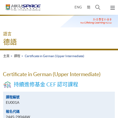
Skip
打
ENG
簡
to
彈
main
開
出
Main
content
搜
主
content
選
尋
start
單
介
語言
面
德語
主頁
課程
Certificate in German (Upper Intermediate)
Certificate in German (Upper Intermediate)
持續進修基金 CEF 認可課程
課程編號
EU001A
報名代碼
2445-2904AW