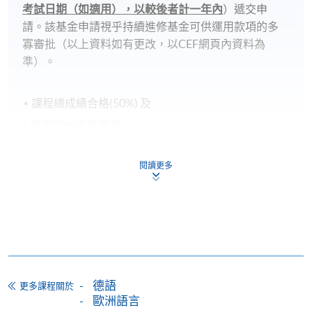
考試日期（如適用），以較後者計一年內
）遞交申
請。該基金申請視乎持續進修基金可供運用款項的多
寡審批（以上資料如有更改，以CEF網頁內資料為
準）。
課程總成績合格(50%) 及
達到70%出席率 及
在政府指定的測試組織/代理機構舉辦的語文基準考
試中取得要求成績(考試日期必須於課程開始後)，德
閱讀更多
語的基準考試為Goethe-Zertifikat B1
持續進修基金申請表、申請要求及程序已詳列於政府
的官方網頁：
www.wfsfaa.gov.hk/cef/
，
一切最新的資
料也以政府公佈為準
。若對該基金有任何查詢，可致
電3142 2277聯絡持續進修基金辦事處或電郵
德語
cef_sfo@wfsfaa.gov.hk
。
更多課程關於
歐洲語言