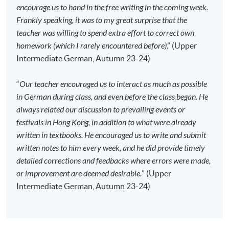
encourage us to hand in the free writing in the coming week.
Frankly speaking, it was to my great surprise that the
teacher was willing to spend extra effort to correct own
homework (which I rarely encountered before)
.” (Upper
Intermediate German, Autumn 23-24)
“
Our teacher encouraged us to interact as much as possible
in German during class, and even before the class began. He
always related our discussion to prevailing events or
festivals in Hong Kong, in addition to what were already
written in textbooks. He encouraged us to write and submit
written notes to him every week, and he did provide timely
detailed corrections and feedbacks where errors were made,
or improvement are deemed desirable.
” (Upper
Intermediate German, Autumn 23-24)