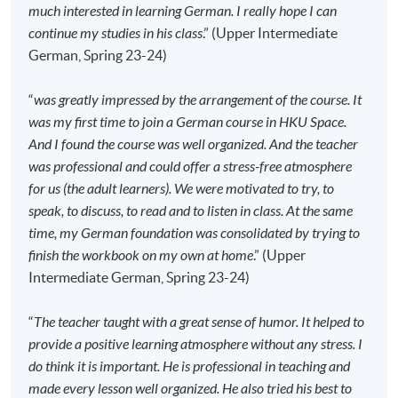
much interested in learning German. I really hope I can
報名代碼
2445-2904AW
continue my studies in his class
.” (Upper Intermediate
開課日期
2026年9月14日 (星期一)
German, Spring 23-24)
時間
6:45pm - 9:45pm
地點
HKU SPACE Po Leung Kuk Stanley Ho
“
was greatly impressed by the arrangement of the course. It
Community College (HPSHCC) Campus, 66
was my first time to join a German course in HKU Space.
Leighton Road, Causeway Bay, Hong Kong.
And I found the course was well organized. And the teacher
現時接受報名
was professional and could offer a stress-free atmosphere
for us (the adult learners). We were motivated to try, to
speak, to discuss, to read and to listen in class. At the same
修業期
time, my German foundation was consolidated by trying to
finish the workbook on my own at home
.” (Upper
120小時
Intermediate German, Spring 23-24)
40講
每講3小時
“
The teacher taught with a great sense of humor. It helped to
provide a positive learning atmosphere without any stress. I
地點
do think it is important. He is professional in teaching and
港大保良何鴻燊社區書院
made every lesson well organized. He also tried his best to