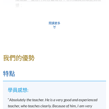
據
；
不論親身報名或網上報名，請務必
核實清楚課程報
名代碼，上課時間及地點
後才報名；若發現報錯班
閱讀更多
別，請立刻通知本校。
若您於開課前一星期內報名，請立刻聯繫本部門以
作跟進
。除課程資料更改外，本院將不會另發上課
通知，學員須按時到指定地點上課。
開課前約一星期，學員會收到一封電子郵件，其中
我們的優勢
包含詳細的課程安排
，所有課程材料將在第一堂課
提供。學生應按照指定的時間和地點參加第一次課
程，除非對公告的細節有所更改。
特點
若因報讀人數不足而取消課程，本院將安排退款；
但在其他情況下，則
不設退款，學員也不能轉至其
學員感想:
他班別或課程
。
若個別學員缺席，本院將不提供補課或其他安排。
“
Absolutely the teacher. He is a very good and experienced
teacher, who teaches clearly. Because of him, I am very