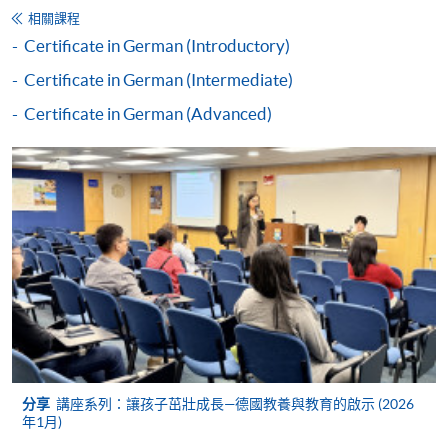
持續進修基金
相關課程
本課程已加入持續進修基金可獲發還款項課程名單內
Certificate in German (Introductory)
Certificate in German (Upper Intermediate)
Certificate in German (Intermediate)
本課程在資歴架構下獲得認可 (資歴架構第2級)
Certificate in German (Advanced)
申請
網上報名
立即報名
申請表
下載申請表
分享
講座系列：讓孩子茁壯成長—德國教養與教育的啟示 (2026
付款方法
年1月)
1. 現金、「易辦事」（EPS）、微信支付