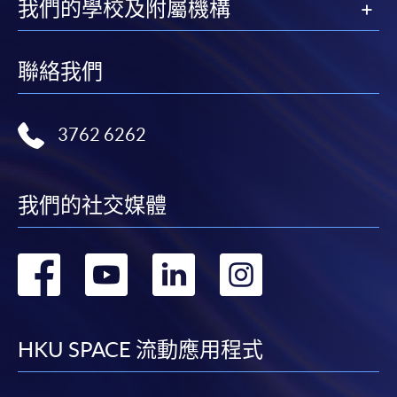
我們的學校及附屬機構
學院對郵遞失誤而遺失的支票或本票、付款收據或個
人資料，概不負責。
聯絡我們
若學員有意申請付款證明書，請把填妥之申請表、貼
上足夠郵資的回郵信封、連同劃線支票交回本學院。
每張收據申請費用為港幣30 元。支票抬頭註明「香
3762 6262
港大學專業進修學院」。
我們的社交媒體
轉
轉
轉
轉
到
到
到
到
facebook
youtube
linkedin
instag
HKU SPACE 流動應用程式