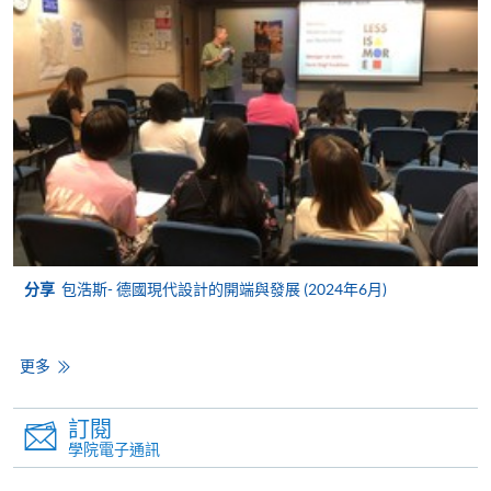
申請人可親臨學院任何一所報名中心，以 VISA 或
Mastercard（包括「香港大學專業進修學院
Mastercard卡」）繳付學費。香港大學專業進修學院
Mastercard卡持有人，如報讀課程滿港幣2,000元，可
享有十個月免息分期付款優惠，惟課程申請人必須為
信用卡持有人。詳情請向學院報名中心職員查詢。
4. 網上繳費服務
大部份公開招生的課程（以先到先得形式報名）及個
別學歷頒授課程提供網上報名/註冊服務，申請人可在
分享
包浩斯- 德國現代設計的開端與發展 (2024年6月)
網上使用「繳費靈」（不適用於手機）、VISA或
Mastercard繳付有關課程的報名費或學費。除上述支
更多
付方式之外，如就讀學歷頒授課程設有網上服務，學
員亦可以微信支付（Online WeChat Pay）、支付寶
（Online Alipay）或轉數快（FPS）繳付學費，詳情請
訂閱
參閱
報名辦法 -
網上報名服務
。
學院電子通訊