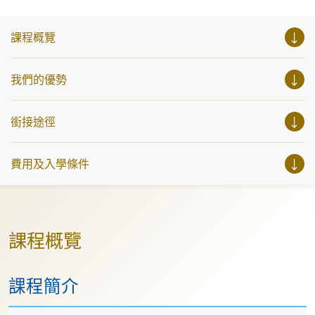
YouTube:
業知識和經驗，對有志成為律師、建築師、物業管理從業員
https://www.youtube.com/@europeanhkuspace7078
的你，絕對是機會難逢。若你想瞭解心理學及相關的日常應
用，我們的講座更是首選之列。 開放日一共設有35個工作
課程概覽
坊、體驗課堂和豐富資訊講座。萬勿錯過是次活動，記得把
握機會，立刻報名參加，規劃學習之路，成就你的未來藍
圖！
我們的優勢
銜接途徑
費用及入學條件
課程概覽
課程簡介