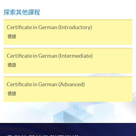
注意事項:
探索其他課程
如報讀課程將在五個工作天內開課，為免郵遞延誤報
Certificate in German (Introductory)
名程序，建議申請人親身到學院報名中心報名，並避
德語
免使用支票付款。
Certificate in German (Intermediate)
除由學院裁定的特殊情況（例如課程因報名人數不足
而取消）之外，一切已繳費用概不退還。如獲學院批
德語
准退還款項，以現金、易辦事、微信支付、支付寶、
支票或繳費靈（只限網上付款）方式繳交之款項，將
Certificate in German (Advanced)
以支票退款；以信用卡繳交之款項，退款將直接退還
德語
到支付款項時使用的信用卡戶口。
除本學院網頁所列明的學費外，個別課程或有其他額
外收費，詳情請聯絡有關學科職員。
學費及學額不得轉讓他人。一經取錄，學員不得轉讀
其他課程，惟學院對特殊情況，可酌情處理。轉讀申
請一經批准，學員須繳付港幣120元手續費。