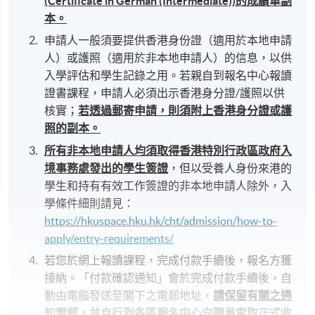
(Certificate in German (Intermediate))的成績單副
本。
申請人一般須要提供香港身份證（適用於本地申請
人）或護照（適用於非本地申請人）的信息，以供
入學評估和學生記錄之用。若親自到報名中心報讀
證書課程，申請人必須出示香港身分證/護照以供
核實；
若透過郵寄申請，則須附上香港身分證或護
照的副本。
所有非本地申請人均須取得香港特別行政區政府入
境事務處發出的學生簽證
，但以受養人身份來港的
學生和持有有效工作簽證的非本地申請人除外，入
學條件細則請見：
https://hkuspace.hku.hk/cht/admission/how-to-
apply/entry-requirements/
若您於網上報讀課程，完成付款手續後，報名方獲
接納。「付款確認通知」會於完成付款手續後，自
動由電腦發送至閣下之電郵地址，
請保留有關之通
知電郵，並自行到各區報名中心向職員索取正式收