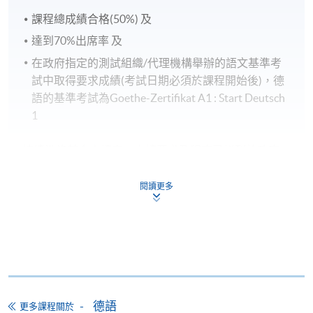
課程總成績合格(50%) 及
達到70%出席率 及
在政府指定的測試組織/代理機構舉辦的語文基準考
試中取得要求成績(考試日期必須於課程開始後)，德
語的基準考試為Goethe-Zertifikat A1 : Start Deutsch
1
持續進修基金申請表、申請要求及程序已詳列於政府
的官方網頁：
www.wfsfaa.gov.hk/cef/
，
一切最新的資
料也以政府公佈為準
。若對該基金有任何查詢，可致
閱讀更多
電3142 2277聯絡持續進修基金辦事處或電郵
cef_sfo@wfsfaa.gov.hk
。
持續進修基金
本課程已加入持續進修基金可獲發還款項課程名單內
德語
更多課程關於