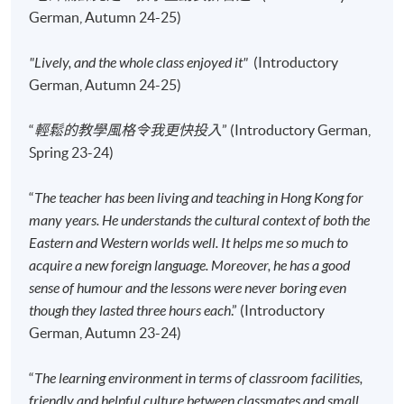
German, Autumn 24-25)
開課日期
2026年9月16日 (星期三)
時間
6:45pm - 9:45pm
"Lively, and the whole class enjoyed it"
(Introductory
地點
HKU SPACE Po Leung Kuk Stanley Ho
German, Autumn 24-25)
Community College (HPSHCC) Campus, 66
Leighton Road, Causeway Bay, Hong Kong.
“
輕鬆的教學風格令我更快投入
” (Introductory German,
現時接受報名
Spring 23-24)
“
The teacher has been living and teaching in Hong Kong for
報名代碼
2445-2890AW
many years. He understands the cultural context of both the
開課日期
2026年9月18日 (星期五)
Eastern and Western worlds well. It helps me so much to
時間
6:45pm - 9:45pm
acquire a new foreign language. Moreover, he has a good
地點
Kowloon East Campus, 28 Wang Hoi Road,
sense of humour and the lessons were never boring even
Kowloon Bay, Kowloon.
though they lasted three hours each
.” (Introductory
現時接受報名
German, Autumn 23-24)
“
The learning environment in terms of classroom facilities,
報名代碼
2445-2892AW
friendly and helpful culture between classmates and small