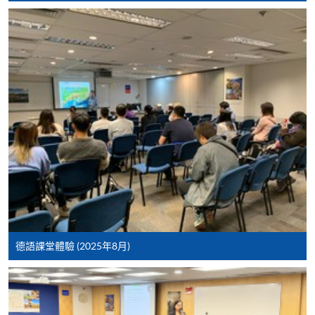
申請人可在網上使用「繳費靈」(PPS) (不適用於手
機)、VISA 或 Mastercard。除上述支付方式之外，如就
讀學歷頒授課程設有網上服務，在學學員亦可以「微
信支付」(Online WeChat Pay) 、「支付寶」(Online
Alipay) 或 「轉數快」(FPS) 繳付學費。
報讀新課程
填寫網上報名表格
申請人可按該課程網頁的右上角的
圖示進入網上服務網頁，然
後按照指示填妥網上報名表格。
德語課堂體驗 (2025年8月)
某些課程須甄選入學，並要求申請人上載課程網頁
中指定所須文件(如學歷證明)。系統只支援doc,
docx, jpg 和pdf格式之附件。