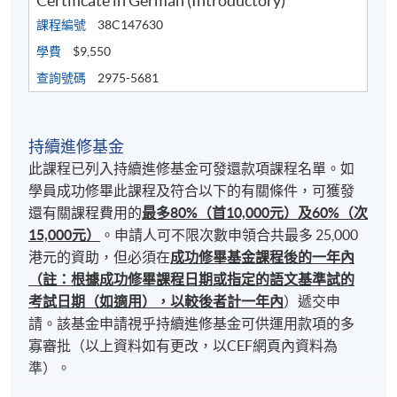
Certificate in German (Introductory)
課程編號
38C147630
學費
$9,550
查詢號碼
2975-5681
持續進修基金
此課程已列入持續進修基金可發還款項課程名單。如
學員成功修畢此課程及符合以下的有關條件，可獲發
還有關課程費用的
最多80%（首10,000元）及60%（次
15,000元）
。申請人可不限次數申領合共最多 25,000
港元的資助，但必須在
成功修畢基金課程後的一年內
（註：根據成功修畢課程日期或指定的語文基準試的
考試日期（如適用），以較後者計一年內
）遞交申
請。該基金申請視乎持續進修基金可供運用款項的多
寡審批（以上資料如有更改，以CEF網頁內資料為
準）。