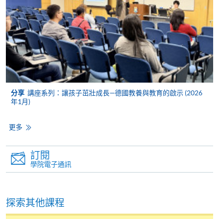
繳交所需費用
申請人可使用以下方式繳交報名費或課程費用:
繳費靈網上服務
- 申請人須先開立繳費靈戶口及設
定繳費靈網上密碼。有關如何申請繳費靈戶口及密
碼，請瀏覽繳費靈網址
http://www.ppshk.com
。
分享
講座系列：讓孩子茁壯成長—德國教養與教育的啟示 (2026
年1月)
*信用咭網上繳費服務
- 申請人可以 VISA 或
Mastercard（包括「香港大學專業進修學院
更多
Mastercard卡」）繳付學費。
訂閱
*香港大學專業進修學院Mastercard卡
持有人如欲享用十個
學院電子通訊
月免息分期付款優惠，必須親臨本學院設有報名服務的教
學中心作付款安排。
探索其他課程
如欲了解如何於網上報讀新課程及繳費，請瀏覽網上