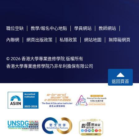
​學院為學歷頒授課程特設「註冊及學費通知」，適
用於一般學歷頒授課程。
職位空缺
教學/報名中心地點
學員網站
教師網站
課程負責人會為學員送上「註冊及學費通知」
內聯網
網頁出版政策
私隱政策
網站地圖
無障礙網頁
(「通知」)，請填妥有關「通知」，並親往報名中
心或以郵遞方式，遞交「通知」及繳交所需費用。
© 2026 香港大學專業進修學院 版權所有
香港大學專業進修學院乃非牟利擔保有限公司
有關繳費詳情，請參閱
付款方法
。如對報名程序有任
何疑問，請詳閱個別課程資料，或聯絡有關課程負責
返回頁首
人或報名中心。
課程/科目報名注意事項:
選用網上報名服務必須在已接駁互聯網及支援
JavaScript程式瀏覽器的電腦上進行。建議選用
Google Chrome瀏覽器。