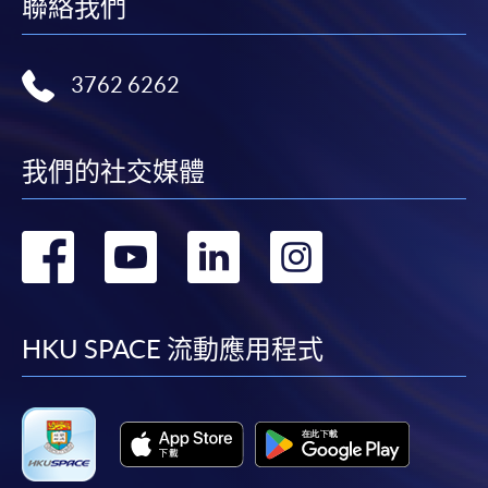
聯絡我們
親身報名/郵遞
3762 6262
報讀新課程
凡以「先到先得」為取錄方式的課程，請填妥
我們的社交媒體
SF26報名表，親往
報名中心
或以郵遞方式連同學
費以及所需證明文件呈交。
轉
轉
轉
轉
[
下載報名表SF26
]
到
到
到
到
申請學歷頒授及專業課程可能需要其他資料，報名
facebook
youtube
linkedin
instag
HKU SPACE 流動應用程式
表可向報名中心或有關課程負責人索取。填妥申請
表格後，請連同報名費/學費以及所需證明文件親
往報名中心或以郵遞方式遞交。
報讀同一學歷頒授課程內其他單元