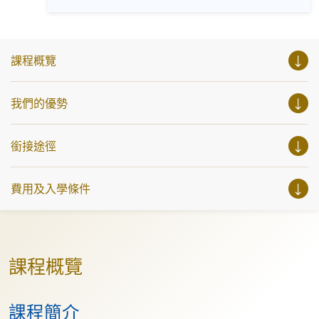
https://www.instagram.com/european_hkuspace/
括英、法、德、西班牙、阿拉伯、日、韓和泰語）的樂趣，
Facebook: https://www.facebook.com/hkuspace.european
參與相關講座。不同行業的專業人士亦會出席分享他們的專
YouTube:
業知識和經驗，對有志成為律師、建築師、物業管理從業員
https://www.youtube.com/@europeanhkuspace7078
的你，絕對是機會難逢。若你想瞭解心理學及相關的日常應
用，我們的講座更是首選之列。 開放日一共設有35個工作
課程概覽
坊、體驗課堂和豐富資訊講座。萬勿錯過是次活動，記得把
握機會，立刻報名參加，規劃學習之路，成就你的未來藍
圖！
我們的優勢
銜接途徑
費用及入學條件
課程概覽
課程簡介