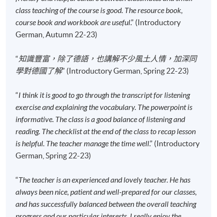
開課日期
2026年9月12日 (星期六)
class teaching of the course is good. The resource book,
時間
10:00am - 1:00pm
course book and workbook are useful
.” (Introductory
地點
Kowloon West Campus, NCB Innovation
German, Autumn 22-23)
Centre, 888 Lai Chi Kok Road, Kowloon.
“
知識豐富，除了德語，也講解不少風土人情，加深同
現時接受報名
學對德國了解
” (Introductory German, Spring 22-23)
“
I think it is good to go through the transcript for listening
修業期
exercise and explaining the vocabulary. The powerpoint is
120小時
informative. The class is a good balance of listening and
40講
reading. The checklist at the end of the class to recap lesson
每講3小時
is helpful. The teacher manage the time well
.” (Introductory
German, Spring 22-23)
地點
港大保良何鴻燊社區書院
“
The teacher is an experienced and lovely teacher. He has
always been nice, patient and well-prepared for our classes,
九龍東分校
and has successfully balanced between the overall teaching
九龍西分校
progress and our particular interests. I really enjoy the