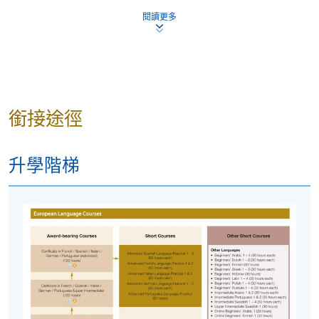
mistakes made by students in a friendly way which is good
for learning
.” (Introductory German, Autumn 22-23)
閱讀更多
“
I feel very lucky to have been taught by a teacher who has
the German-seriousness/stubbornness (in a good way) but a
much better sense of humor and tolerance with mistakes.
I've tried to learn German from other institutes but none
銜接途徑
have worked for me, until I joined this course. The teacher
has made the difference. She's experienced, methodical and
passionate with her teaching. Students are also encouraged
升學階梯
to participate and no one feels intimidated to make
mistakes
.” (Introductory German, Autumn 22-23