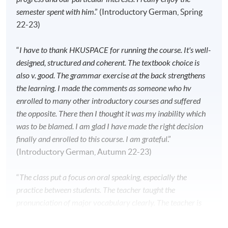
semester spent with him
.” (Introductory German, Spring
22-23)
“
I have to thank HKUSPACE for running the course. It's well-
designed, structured and coherent. The textbook choice is
also v. good. The grammar exercise at the back strengthens
the learning. I made the comments as someone who hv
enrolled to many other introductory courses and suffered
the opposite. There then I thought it was my inability which
was to be blamed. I am glad I have made the right decision
finally and enrolled to this course. I am grateful
.”
(Introductory German, Autumn 22-23)
“
The class put a focus on oral speaking, especially the
practice between students. The teacher taught the
pronunciation of major vocabulary clearly. The teacher is
positive and friendly. The teacher would try to correct the