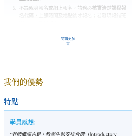
不論親身報名或網上報名，請務必
核實清楚課程報
名代碼，上課時間及地點
後才報名；若發現報錯班
別，請立刻通知本校。
若您於開課前一星期內報名，請立刻聯繫本部門以
閱讀更多
作跟進
。除課程資料更改外，本院將不會另發上課
通知，學員須按時到指定地點上課。
開課前約一星期，學員會收到一封電子郵件，其中
包含詳細的課程安排
，所有課程材料將在第一堂課
提供。學生應按照指定的時間和地點參加第一次課
程，除非對公告的細節有所更改。
我們的優勢
若因報讀人數不足而取消課程，本院將安排退款；
但在其他情況下，則
不設退款，學員也不能轉至其
特點
他班別或課程
。
若個別學員缺席，本院將不提供補課或其他安排。
學員感想:
"老師備課充足，教學生動安排合適"
(Introductory
報名代碼
2445-2888AW