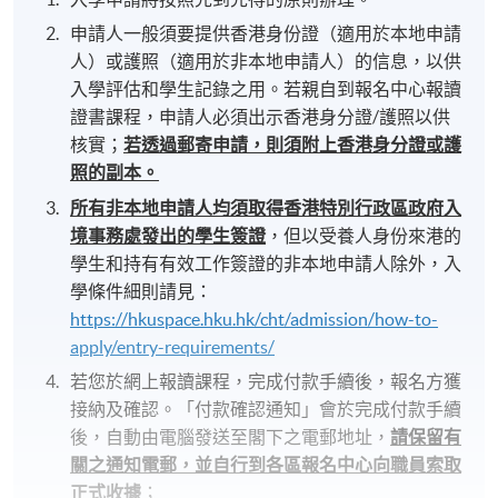
申請人一般須要提供香港身份證（適用於本地申請
人）或護照（適用於非本地申請人）的信息，以供
入學評估和學生記錄之用。若親自到報名中心報讀
證書課程，申請人必須出示香港身分證/護照以供
核實；
若透過郵寄申請，則須附上香港身分證或護
照的副本。
所有非本地申請人均須取得香港特別行政區政府入
境事務處發出的學生簽證
，但以受養人身份來港的
學生和持有有效工作簽證的非本地申請人除外，入
學條件細則請見：
https://hkuspace.hku.hk/cht/admission/how-to-
apply/entry-requirements/
若您於網上報讀課程，完成付款手續後，報名方獲
接納及確認。「付款確認通知」會於完成付款手續
後，自動由電腦發送至閣下之電郵地址，
請保留有
關之通知電郵，並自行到各區報名中心向職員索取
正式收據
；