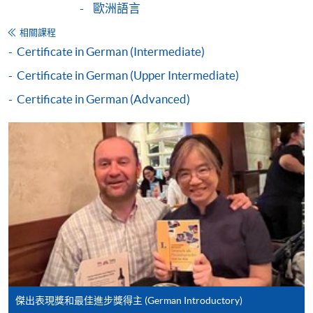
歐洲語言
Certificate in German (Introductory)
本課程在資歴架構下獲得認可 (資歴架構第2級)
相關課程
Certificate in German (Intermediate)
Certificate in German (Upper Intermediate)
Certificate in German (Advanced)
申請
申請表
下載申請表
報名辦法
網上報名服務
香港大學專業進修學院提供24小時網上報名及繳費服
務，申請人可通過網上申請個別學歷頒授課程和報讀
傑出表現獎和最佳進步獎得主 (German Introductory)
大部份公開招生的課程(以先到先得形式報名的課程)。