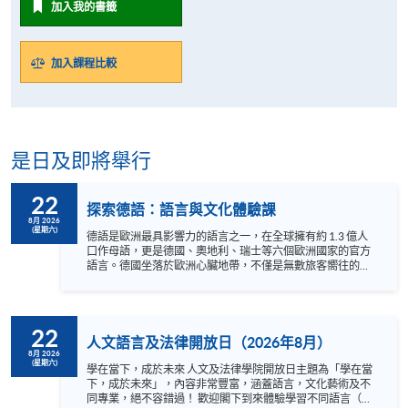
加入我的書籤
加入課程比較
是日及即將舉行
22
探索德語：語言與文化體驗課
8月 2026
(星期六)
德語是歐洲最具影響力的語言之一，在全球擁有約 1.3 億人
口作母語，更是德國、奧地利、瑞士等六個歐洲國家的官方
語言。德國坐落於歐洲心臟地帶，不僅是無數旅客嚮往的旅
遊勝地，更是培育出歌德、卡夫卡、巴哈及貝多芬等偉大思
想家與音樂巨匠的文化搖籃。此外，掌握德語更是通往德國
世界級高等教育，以及開拓國際職場與營商機遇的黃金鑰
匙。 無論您是醉心於德國文化，還是希望為未來升學或事業
22
鋪路，切勿錯過這次的免費體驗課程！我們的資深母語導師
人文語言及法律開放日（2026年8月）
將帶領您輕鬆掌握德語入門要訣，在互動中感受德語文化的
8月 2026
(星期六)
獨特魅力，助您輕鬆建立穩固的語感基礎。名額有限，立即
學在當下，成於未來 人文及法律學院開放日主題為「學在當
報名，開啟您的德語學習之旅！ 語言 ：德語及英語
下，成於未來」，內容非常豐富，涵蓋語言，文化藝術及不
Instagram:
同專業，絕不容錯過！ 歡迎閣下到來體驗學習不同語言（包