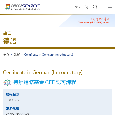
Skip
打
ENG
簡
to
彈
main
開
出
Main
content
搜
主
content
選
尋
start
單
介
語言
面
德語
主頁
課程
Certificate in German (Introductory)
Certificate in German (Introductory)
持續進修基金 CEF 認可課程
課程編號
EU002A
報名代碼
2445-2888AW