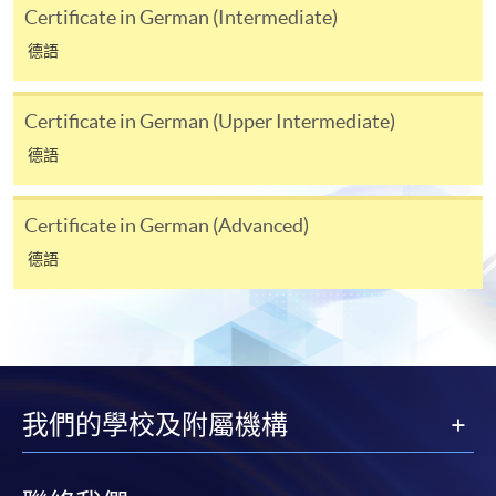
申請/報讀指南 :
Certificate in German (Intermediate)
德語
-
短期課程
-
個別學歷頒授課程
Certificate in German (Upper Intermediate)
德語
報讀同一學歷頒授課程內其他單元
Certificate in German (Advanced)
個別課程為須報讀同一學歷頒授課程及其他單元或繳
交下期學費的學員，提供網上服務，如學員就讀的課
德語
程設有此服務，課程負責人會通知學員有關程序。
網上支付可通過「繳費靈」(PPS) (不適用於手機)、
VISA 或 Mastercard、「微信支付」(Online WeChat
Pay) 、「支付寶」(Online Alipay) 或 「轉數快」(FPS)
我們的學校及附屬機構
繳付學費。