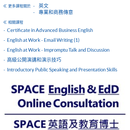
申請
英文
更多課程關於
專業和商務傳意
相關課程
網上報名
立即報名
Certificate in Advanced Business English
申請表
English at Work - Email Writing (1)
下載申請表
English at Work - Impromptu Talk and Discussion
報名辦法
高級公開演講和演示技巧
網上申請/郵寄/親自遞交
Introductory Public Speaking and Presentation Skills
申請人可於本網頁上方的
「立即報名」
按鍵登入網上
申請系統報讀本課程；
申請人亦可填寫入學申請表 SF26，並將填妥的表格
連同課程費用和證明文件親身或郵寄到任何
HKU
SPACE招生中心
辨理入學申請。
付款方法
1. 現金、「易辦事」（EPS）、微信支付