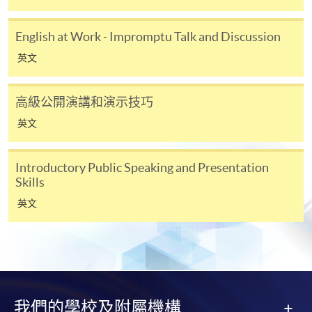
申請人可親臨學院任何一所報名中心，以 VISA 或
Mastercard（包括「香港大學專業進修學院
English at Work - Impromptu Talk and Discussion
Mastercard卡」）繳付學費。香港大學專業進修學院
英文
Mastercard卡持有人，如報讀課程滿港幣2,000元，可
享有十個月免息分期付款優惠，惟課程申請人必須為
信用卡持有人。詳情請向學院報名中心職員查詢。
高級公開演講和演示技巧
英文
4. 網上繳費服務
大部份公開招生的課程（以先到先得形式報名）及個
Introductory Public Speaking and Presentation
別學歷頒授課程提供網上報名/註冊服務，申請人可在
Skills
網上使用「繳費靈」（不適用於手機）、VISA或
英文
Mastercard繳付有關課程的報名費或學費。除上述支
付方式之外，如就讀學歷頒授課程設有網上服務，學
員亦可以微信支付（Online WeChat Pay）、支付寶
（Online Alipay）或轉數快（FPS）繳付學費，詳情請
參閱
報名辦法 -
網上報名服務
。
我們的學校及附屬機構