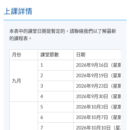
個人寫作記錄集
上課詳情
証書頒發
成功通過* 課程評核的學生，可按香港大學體制，經香
本表中的課堂日期是暫定的，請聯絡我們以了解最新
港大學專業進修學院頒授的
Certificate in Business
的課程表。
English Usage
證書。
月份
課堂節數
日期
*學生必須符合以下條件以通過本課程的評核
1
2026年9月16日（星期三
2
2026年9月19日（星期六
出席要求：完成總共 90 個面對面講座小時的 70%; 和
九月
績效要求：完成所有評估部分並達到50%的合格率。
3
2026年9月23日（星期三
4
2026年9月30日（星期三
本課程、課程大綱及評核均由HKU SPACE英語課程團
隊編製。
5
2026年10月3日（星期六
6
2026年10月7日（星期三
7
2026年10月10日（星期