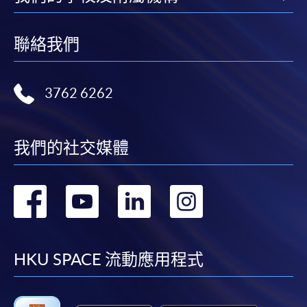
注意事項:
聯絡我們
如報讀課程將在五個工作天內開課，為免郵遞延誤報
名程序，建議申請人親身到學院報名中心報名，並避
免使用支票付款。
3762 6262
除由學院裁定的特殊情況（例如課程因報名人數不足
而取消）之外，一切已繳費用概不退還。如獲學院批
我們的社交媒體
准退還款項，以現金、易辦事、微信支付、支付寶、
支票或繳費靈（只限網上付款）方式繳交之款項，將
轉
轉
轉
轉
以支票退款；以信用卡繳交之款項，退款將直接退還
到支付款項時使用的信用卡戶口。
到
到
到
到
除本學院網頁所列明的學費外，個別課程或有其他額
外收費，詳情請聯絡有關學科職員。
facebook
youtube
linkedin
instag
HKU SPACE 流動應用程式
學費及學額不得轉讓他人。一經取錄，學員不得轉讀
其他課程，惟學院對特殊情況，可酌情處理。轉讀申
請一經批准，學員須繳付港幣120元手續費。