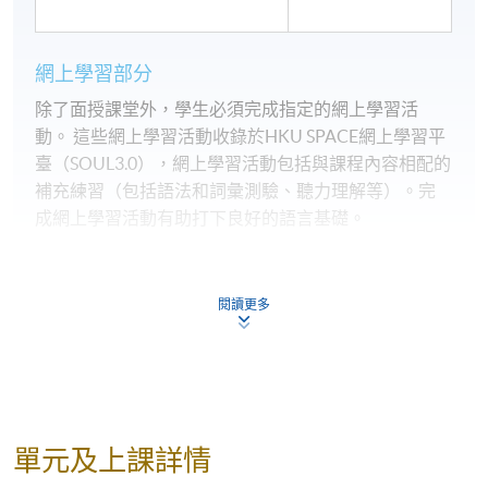
網上學習部分
除了面授課堂外，學生必須完成指定的網上學習活
動。 這些網上學習活動收錄於HKU SPACE網上學習平
臺（SOUL3.0），網上學習活動包括與課程內容相配的
補充練習（包括語法和詞彙測驗、聽力理解等）。完
成網上學習活動有助打下良好的語言基礎。
評核
學員的學習成績由以下的項目來衡量，包括：
閱讀更多
課堂上的參與 和 網上學習活動
口述演說
寫作作業
單元及上課詳情
課程中期及課程未期測驗