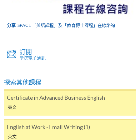
(WeChat Pay) 或支付寶(Alipay)
申請人可親臨學院任何一所報名中心，以現金、「易
辦事」、微信支付（WeChat Pay）或支付寶
分享
SPACE 「英語課程」及「教育博士課程」在線諮詢
（Alipay） 繳付學費。
2. 支票或銀行本票
訂閱
如以劃線支票或銀行本票繳付，抬頭請註明「香港大
學院電子通訊
學專業進修學院」。支票背面請寫上課程名稱及申請
人姓名。 閣下可：
探索其他課程
親臨學院各報名中心遞交劃線支票、報名表格及有關
證明文件；
Certificate in Advanced Business English
或可將上述文件一併寄交各報名中心，信封上請註明
英文
「報讀課程」，惟學院對郵遞失誤而遺失的支票及個
人資料概不負責。
English at Work - Email Writing (1)
3. VISA / Mastercard
英文