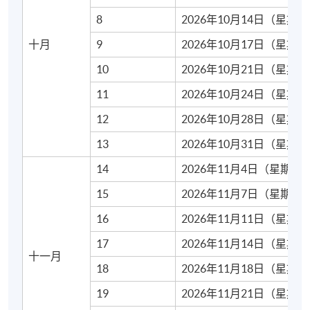
8
2026年10月14日（星期
詳情
十月
9
2026年10月17日（星期
10
2026年10月21日（星期
師資隊伍
11
2026年10月24日（星期
課程講師均來自我們合格且經驗豐富的英語教師小
組。他們中的一些人是以英語為母語的人士；其他教
12
2026年10月28日（星期
師則是具有以英語為母語同等能力的本地教師。
13
2026年10月31日（星期
申請人須知
14
2026年11月4日（星期三
15
2026年11月7日（星期六
入學申請將按照先到先得的原則辦理。
除非對課堂細節進行變動，否則我們通常不會向成功
16
2026年11月11日（星期
註冊的學員另外發出上課提示。如果您的入學申請已
17
2026年11月14日（星期
被接受，您應該按照所示的時間和地點參加課程的第
十一月
18
2026年11月18日（星期
一節課。
本校恕不批准退款或轉至其他班級的要求。
19
2026年11月21日（星期