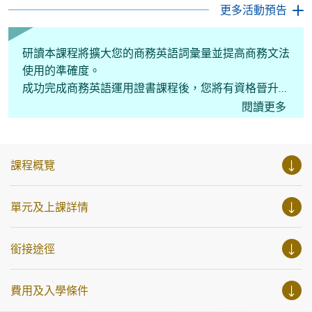
用，我們的講座更是首選之列。 開放日一共設有35個工作
更多活動預告
坊、體驗課堂和豐富資訊講座。萬勿錯過是次活動，記得把
握機會，立刻報名參加，規劃學習之路，成就你的未來藍
圖！
研讀本課程將擴大您的商務英語詞彙量並提高商務文法
使用的準確度。
成功完成商務英語運用證書課程後，您將有資格晉升至
高級商務英語證書課程。
閱讀更多
課程概覽
單元及上課詳情
銜接途徑
費用及入學條件