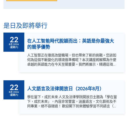
是日及即將舉行
22
在人工智能時代脫穎而出：英語是你最強大
8月 2026
的競爭優勢
(星期六)
人工智慧正在徹底改變職場，但也帶來了新的挑戰。您該如
何為這個不斷變化的環境做準備呢？本次講座將解釋為什麼
卓越的英語能力在今天至關重要。我們將展示，精通這項語
言能讓您在全球領域獲得顯著優勢。 探索如何透過強大的溝
通能力，獲取最前沿的知識、促進更有效的國際合作，並為
領導職位鋪平道路。 不要擔心落後，加入我們，學習如何在
競爭中脫穎而出！ 語言：粵語，輔以英語。
22
人文語言及法律開放日（2026年8月）
8月 2026
(星期六)
學在當下，成於未來 人文及法律學院開放日主題為「學在當
下，成於未來」，內容非常豐富，涵蓋語言，文化藝術及不
同專業，絕不容錯過！ 歡迎閣下到來體驗學習不同語言（包
括英、法、德、西班牙、阿拉伯、日、韓和泰語）的樂趣，
參與相關講座。不同行業的專業人士亦會出席分享他們的專
業知識和經驗，對有志成為律師、建築師、物業管理從業員
的你，絕對是機會難逢。若你想瞭解心理學及相關的日常應