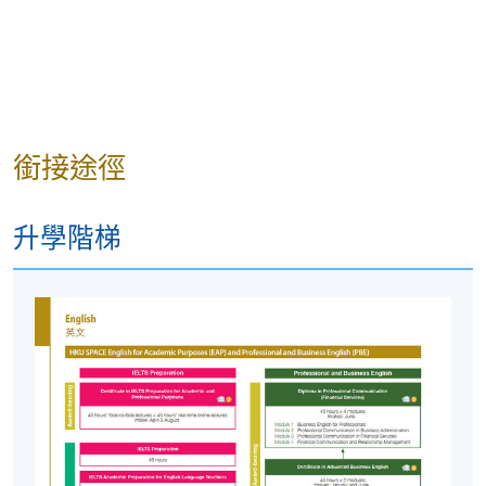
銜接途徑
升學階梯