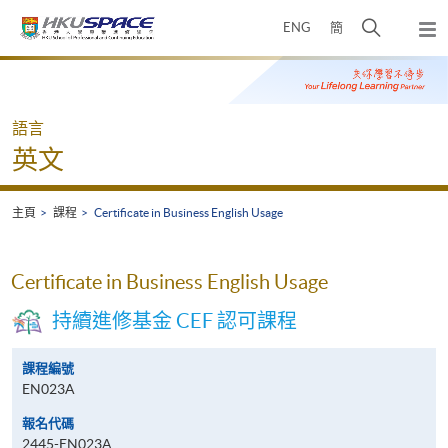
Skip
打
ENG
簡
to
彈
main
開
出
Main
content
搜
主
content
選
尋
start
單
介
語言
面
英文
主頁
課程
Certificate in Business English Usage
Certificate in Business English Usage
持續進修基金 CEF 認可課程
課程編號
EN023A
報名代碼
2445-EN023A