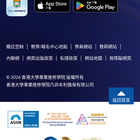
學院對郵遞失誤而遺失的支票或本票、付款收據或個
人資料，概不負責。
若學員有意申請付款證明書，請把填妥之申請表、貼
上足夠郵資的回郵信封、連同劃線支票交回本學院。
每張收據申請費用為港幣30 元。支票抬頭註明「香
職位空缺
教學/報名中心地點
學員網站
教師網站
港大學專業進修學院」。
內聯網
網頁出版政策
私隱政策
網站地圖
無障礙網頁
© 2026 香港大學專業進修學院 版權所有
香港大學專業進修學院乃非牟利擔保有限公司
返回頁首