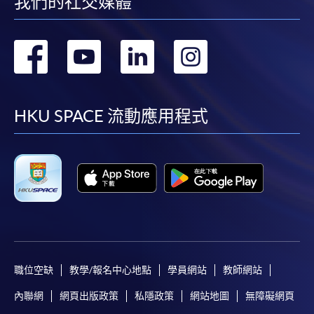
我們的社交媒體
時間
逢周三，6:45-9:45pm Every Wednesday，
① 如以課程編號”38C134814”申請發還款項之學員
6:45-9:45pm
② 如以其他課程編號申請發還款項之學員，請填寫「XX韓語 1 
地點
九龍西分校 11A3室（荔枝角港鐵站 D2 出口）
轉
轉
轉
轉
元)」。
九龍長沙灣, 荔枝角道888號, 南商金融創新中
心 Kowloon West Campus (NCB Innovation
4)
“
深造韓語 1”
及 “
深造韓語 2”
需要各自獨立申請，
並不能
到
到
到
到
Centre) Room 11A3 Exit D2, Lai Chi Kok MTR
基金(CEF)。
station)
①如以課程編號”38Z107039”申請發還款項之學員，請填
facebook
youtube
linkedin
instag
HKU SPACE 流動應用程式
現時接受報名
課程名稱。
②如以課程編號”38Z107047”申請發還款項之學員，請填
課程名稱 。
修業期
共18講54小時
已被列入持續進修基金可發還款項的課程 (只限部分單元)
本課程若干單元已加入持續進修基金可獲發還款項課程名單
內
持續進修基金辦事處未有此課程之資歴架構登記紀錄*
*此課程在資歴架構成立前已可經基金發還款項
職位空缺
教學/報名中心地點
學員網站
教師網站
內聯網
網頁出版政策
私隱政策
網站地圖
無障礙網頁