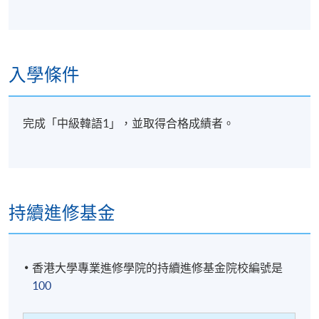
18
複習
* 所有學員必須在學期中參與一次個人發表。
入學條件
詳情
完成「中級韓語1」，並取得合格成績者。
注意事項：
每完成一個課程後，學院會以“成績合格通知書”寄給各
持續進修基金
學員，不會再頒發“結業證明書”，敬請留意。
香港大學專業進修學院的持續進修基金院校編號是
學科會透過SOUL網上學習系統發佈學院資訊及課堂消
100
息(課室調動，課堂取消等)。請學員報名時提供正確有
效之電郵。請學員多加利用(soul2.hkuspace.hku.hk)。