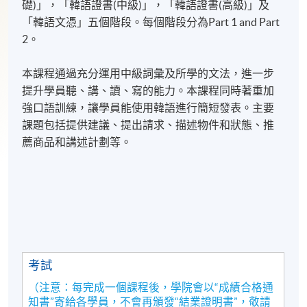
礎)」，「韓語證書(中級)」，「韓語證書(高級)」及
「韓語文憑」五個階段。每個階段分為Part 1 and Part
2。
本課程通過充分運用中級詞彙及所學的文法，進一步
提升學員聽、講、讀、寫的能力。本課程同時著重加
強口語訓練，讓學員能使用韓語進行簡短發表。主要
課題包括提供建議、提出請求、描述物件和狀態、推
薦商品和講述計劃等。
考試
（注意：每完成一個課程後，學院會以“成績合格通
知書”寄給各學員，不會再頒發“結業證明書”，敬請