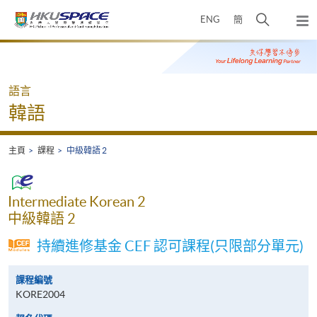
Skip
打
ENG
簡
to
彈
main
開
出
Main
content
搜
主
content
選
尋
start
單
介
語言
面
韓語
主頁
課程
中級韓語 2
Intermediate Korean 2
中級韓語 2
持續進修基金 CEF 認可課程(只限部分單元)
課程編號
KORE2004