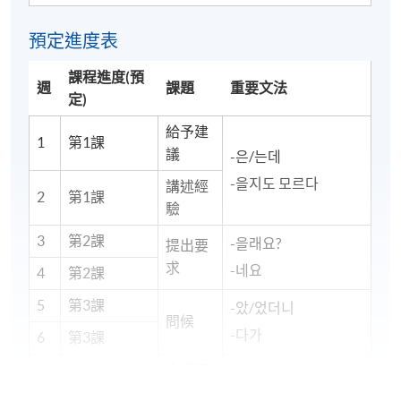
預定進度表
課程進度(預
週
課題
重要文法
定)
給予建
1
第1課
議
-은/는데
-을지도 모르다
講述經
2
第1課
驗
3
第2課
-을래요?
提出要
求
-네요
4
第2課
5
第3課
-았/었더니
問候
-다가
6
第3課
介紹產
7
第4課
-더라고요
品