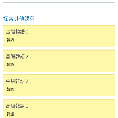
apply)；
Korean Language Ability Test
香港伍倫貢學院
(KLAT)
7) 非本地申請人報名時須出示有效簽證之正本，方可
探索其他課程
UOW College
* 報考詳情請參閱 KLAT 香港官
報名，詳細資料請瀏覽：
Hong Kong
方網站
http://hkuspace.hku.hk/cht/study/admission/how-to-
基礎韓語 1
Tel: 3442 9729
http://www.uowchk.edu.hk/ilpt
apply
韓語
-klat
8) 如因黑色暴雨或颱風取消之課堂，補課或會安排於
學員成功修畢以下韓語課程（連續兩學期共完成108小
基礎韓語 2
公眾假期舉行。屆時學科組會透過SOUL發佈有關資
時），按以下課程組合，可申請發還持續進修基金：
訊。
韓語
持續
課程組合
中級韓語 2
報名代碼
2450-1188AW
基金
開課日期
2026年10月24日 (星期六)
韓語
第一期
第二期
時間
逢周六，10:00am-1:00pm Every Saturday，
10:00am-1:00pm
韓語證書（入門）-
韓語證書（入門）-
高級韓語 1
地點
金鐘統一中心 603室 (金鐘港鐵站 D 出口）
38C13
Introductory Korean
Introductory Korean
United Learning Centre Room 603 (Exit D,
韓語