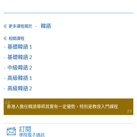
2) 轉班手續會在第六週開始後停止接受申請，請學員
課程總成績合格 及
留意。
達到70%出席率 及
韓語
更多課程關於
3) 除課程資料更改外，本院將不會另發上課通知，學
在政府指定的測試組織/代理機構舉辦的語文基準
員如有疑問，可於開課前7 天致電查詢，否則學員應自
考試中取得要求成績。
相關課程
行携同收據所示之課程，按時到有關地點上課。
基礎韓語 1
基礎韓語 2
4) 新學員報名之後，開課前14天便可以透過
代理機構及測試：
(soul2.hkuspace.hku.hk)使用E-Learning網上學習平
中級韓語 2
測試組織 / 代理機
台。
測試
高級韓語 1
構
高級韓語 2
5) 學費只包括54小時的韓語課程(深造韓語為100小
韓國國際學校
Test of Proficiency in Korean
時)，並不包括課本、額外的免費講座及溫習班。唯部
Korean
(TOPIK)
份免費講座及溫習班或會與正常課堂時間有衝突,請學
香港人擔任韓語導師其實有一定優勢，特別是教授入門課程
International
* 報考詳情請參閱 TOPIK 香港
員衡量是否參與。
School
官方網站
Tel: 2583 0700
http://topik-
6) 除特別註明外，一般只接受18歲以上人士報讀
訂閱
hk.org/chi/index.asp
(https://hkuspace.hku.hk/cht/study/admission/how-to-
學院電子通訊