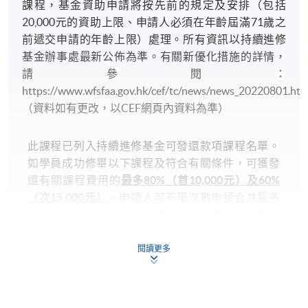
課程，基金資助申請將按先前的規定及安排（包括
CEF基金的新優化措施已於2022年8月1日實施。學員
20,000元的資助上限、申請人必須在年齡屆滿71歲之
如就讀於實施日期（即2022年8月1日）前開課的課
前遞交申請的年齡上限）處理。所有資訊以持續進修
程，基金資助申請將按先前的規定及安排（包括
基金辦事處最新公佈為準。有關新優化措施的詳情，
20,000元的資助上限、申請人必須在年齡屆滿71歲之
請參閱：
前遞交申請的年齡上限）處理。所有資訊以持續進修
https://www.wfsfaa.gov.hk/cef/tc/news/news_20220801.h
基金辦事處最新公佈為準。有關新優化措施的詳情，
（資料如有更改，以CEF網頁內資料為準）
請參閱：
https://www.wfsfaa.gov.hk/cef/tc/news/news_20220801.
此課程已列入持續進修基金可發還款項課程名單。
料如有更改，以CEF網頁內資料為準）。
如學員成功修畢以下課程及符合有關條件，可獲發
還有關課程費用的
最多80%（首10,000元）及60%
（次15,000元）
。申請人可不限次數申領合共最多
1) 不論網上報名或親身報名，請務必核實清楚課程報
25,000 港元的資助，但
必須在成功修畢基金課程後
名代碼、上課時間及地點後才報名，若發現報錯班
的一年內（註：根據成功修畢課程日期或指定的語
別，可申請轉班，唯需繳付轉班費；而班別滿額時，
文基準試的考試日期（如適用），以較後者計一年
本院恕不接受任何轉班申請。網上報名會在課程開課
閱讀更多
內）遞交申請
。該基金申請視乎持續進修基金可供
日期前兩日截止，有興趣同學屆時需親自到本院報名
運用款項的多寡審批（以上資料如有更改， 以CEF
中心辦理報名。
網頁內資料為準）。