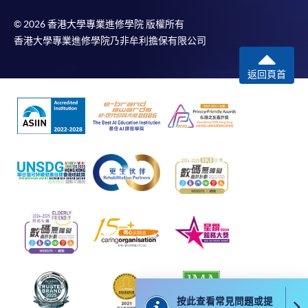
© 2026 香港大學專業進修學院 版權所有
申請
香港大學專業進修學院乃非牟利擔保有限公司
返回頁首
申請表
下載申請表
報名辦法
網上報名服務
香港大學專業進修學院提供24小時網上報名及繳費服
務，申請人可通過網上申請個別學歷頒授課程和報讀
大部份公開招生的課程(以先到先得形式報名的課程)。
申請人可在網上使用「繳費靈」(PPS) (不適用於手
機)、VISA 或 Mastercard。除上述支付方式之外，如就
讀學歷頒授課程設有網上服務，在學學員亦可以「微
信支付」(Online WeChat Pay) 、「支付寶」(Online
Alipay) 或 「轉數快」(FPS) 繳付學費。
按此查看常見問題或提