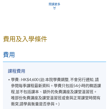
-게
閱讀更多
8
第4課
推薦
9
複習和補充練習
描述物
10
第5課
件
-아/어 있다
費用及入學條件
-은가/나 보다
描述狀
11
第5課
態
費用
12
第6課 Quiz
-느라고
請求諒
解
-은/는 줄 알았다
13
第6課
課程費用
14
第7課
-았/었던
回想
-고 나서
學費 : HK$4,600 (註:本院學費調整, 不會另行通知, 請
15
第7課
參閱每季課程最新資料。學費只包括54小時的韓語課
-았/었으면 –았/었을
16
第8課
程,並不包括課本、額外的免費講座及課堂溫習班。
講述計
텐데
唯部份免費講座及課堂溫習班或會與正常課堂時間有
畫
17
第8課
-을까 하다
衝突,請學員衡量是否參與。)