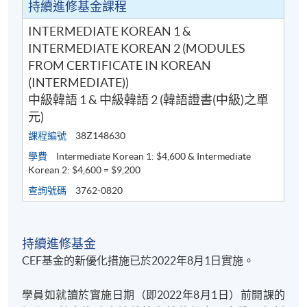
持續進修基金課程
同時建議學員下載SOUL手機應用程式(支援iOS及
andriod系統)，以便接收學科資訊。
INTERMEDIATE KOREAN 1 &
INTERMEDIATE KOREAN 2 (MODULES
有關登入SOUL 的資料，可以瀏覽以下連
FROM CERTIFICATE IN KOREAN
結:
https://drive.google.com/file/d/1IHqMZcWAnvQlq
(INTERMEDIATE))
mrZ0WbuBVSVIblyxbed/view?usp=sharing
中級韓語 1 & 中級韓語 2 (韓語證書(中級)之單
元)
凡於「
九龍東分校
」上課之學員，由於要配合社區書
課程編號
38Z148630
院收生程序，6至8月的上課日期、地點或有更改，課
學費
Intermediate Korean 1: $4,600 & Intermediate
堂有機會調往其他分校上課。如有更改，學科會透過
Korean 2: $4,600 = $9,200
SOUL網上學習系統發佈最新的上課資訊。敬請學員屆
查詢號碼
3762-0820
時留意。如沒有任何通知，則請按照原定時間上課。
凡於「
九龍西分校
」上課之學員，每堂必須出示報讀
持續進修基金
HKU SPACE課程之正式收據或終身學員證
，方可進入
CEF基金的新優化措施已於2022年8月1日實施。
分校。部份課堂或會調往其他分校上課，請特別留
意。
學員如就讀於實施日期（即2022年8月1日）前開課的