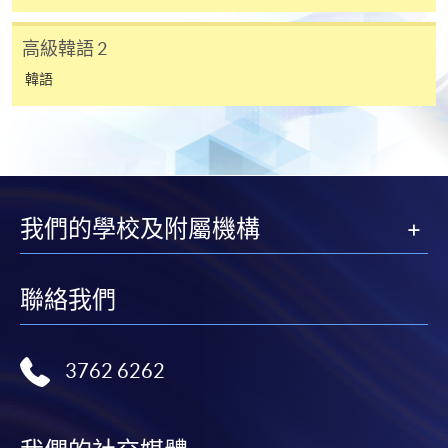
(Part 1)
(Part 2)
Admiralty MTR station)
現時接受報名
高級韓語 2
基礎韓語 1
基礎韓語 2
38Z14
韓語
報名代碼
2450-1191AW
中級韓語 1
中級韓語 2
38Z14
開課日期
2026年10月27日 (星期二)
時間
逢周二，6:45-9:45pm Every Tuesday，6:45-
高級韓語 1
高級韓語 2
38Z14
9:45pm
地點
港大保良何鴻燊社區書院 1101室 （銅鑼灣港
我們的學校及附屬機構
深造韓語 1
38Z10
鐵站 F 出口） HKU SPACE Po Leung Kuk
Stanley Ho Community College (HPSHCC)
Campus Room 1101 (Exit F, Causeway Bay
MTR Station)
深造韓語 2
38Z10
聯絡我們
現時接受報名
註： 1) CEF 是以組合課程中的第一個課程之報名日期開始計算
Grade 或 Level 亦以此為準。
3762 6262
2) 同一單元/課程只可向持續進修基金(CEF)申請發還款
報名代碼
2450-1190AW
開課日期
2026年10月21日 (星期三)
3) 必須填上
完整的課程組合
名稱 :