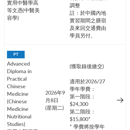
實用中醫學高
調整
等文憑(中醫美
註：於中國內地
容學)
實習期間之膳宿
及來回交通費由
學員另付。
PT
Advanced
(獲取錄後繳交)
Diploma in
Practical
適用於2026/27
Chinese
學年學費：
2026年9
Medicine
第一階段：
月8日
(Chinese
$24,300
(星期二)
Medicine
第二階段：
Nutritional
$15,800*
Studies)
* 學費將按學年