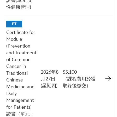
性健康管理)
PT
Certificate for
Module
(Prevention
and Treatment
of Common
Cancer in
2026年8
$5,100
Traditional
月27日
（課程費用於獲
Chinese
(星期四)
取錄後繳交）
Medicine and
Daily
Management
for Patients)
證書（單元：