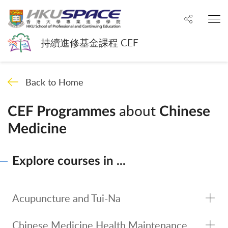
Share to
O
持續進修基金課程 CEF
Back to Home
about
CEF Programmes
Chinese
Medicine
Explore courses in ...
Acupuncture and Tui-Na
Chinese Medicine Health Maintenance