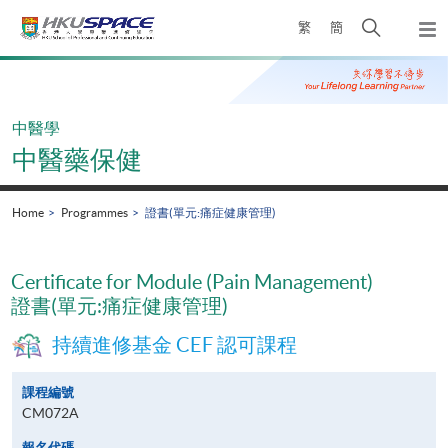
Skip
Open
繁
簡
to
Togg
main
search
navi
Main
content
panel
content
start
中醫學
中醫藥保健
Home
Programmes
證書(單元:痛症健康管理)
Certificate for Module (Pain Management)
證書(單元:痛症健康管理)
持續進修基金 CEF 認可課程
課程編號
CM072A
報名代碼