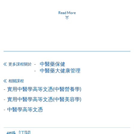
香港大學專業進修學院提供24小時網上報名及繳費服
務，申請人可通過網上申請個別學歷頒授課程和報讀
Read More
大部份公開招生的課程(以先到先得形式報名的課程)。
申請人可在網上使用「繳費靈」(PPS) (不適用於手
機)、VISA 或 Mastercard。除上述支付方式之外，如就
讀學歷頒授課程設有網上服務，在學學員亦可以「微
信支付」(Online WeChat Pay) 、「支付寶」(Online
Alipay) 或 「轉數快」(FPS) 繳付學費。
中醫藥保健
更多課程關於
中醫藥大健康管理
報讀新課程
相關課程
實用中醫學高等文憑(中醫營養學)
填寫網上報名表格
實用中醫學高等文憑(中醫美容學)
申請人可按該課程網頁的右上角的
圖示進入網上服務網頁，然
中醫學高等文憑
後按照指示填妥網上報名表格。
訂閱
某些課程須甄選入學，並要求申請人上載課程網頁