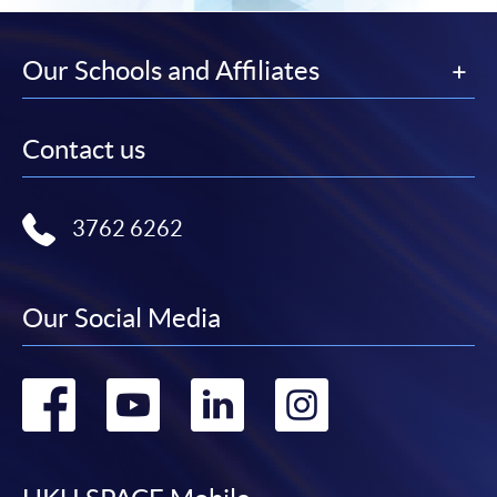
學中心作付款安排。
如欲了解如何於網上報讀新課程及繳費，請瀏覽網上
Our Schools and Affiliates
申請/報讀指南 :
Contact us
-
短期課程
-
個別學歷頒授課程
3762 6262
報讀同一學歷頒授課程內其他單元
Our Social Media
個別課程為須報讀同一學歷頒授課程及其他單元或繳
交下期學費的學員，提供網上服務，如學員就讀的課
程設有此服務，課程負責人會通知學員有關程序。
Go
Go
Go
Go
網上支付可通過「繳費靈」(PPS) (不適用於手機)、
to
to
to
to
VISA 或 Mastercard、「微信支付」(Online WeChat
Pay) 、「支付寶」(Online Alipay) 或 「轉數快」(FPS)