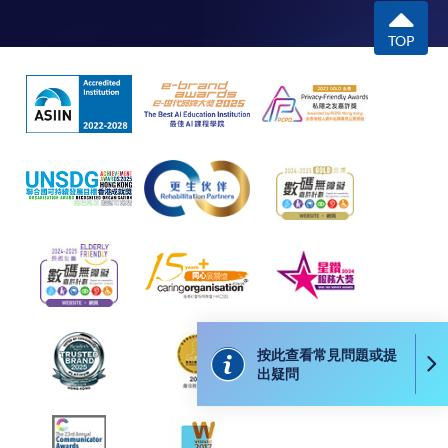
往報名中心或以郵遞方式遞交。
TOP
報讀同一學歷頒授課程內其他單元
​學院為學歷頒授課程特設「註冊及學費通知」，適
用於一般學歷頒授課程。
課程負責人會為學員送上「註冊及學費通知」
(「通知」)，請填妥有關「通知」，並親往報名中
心或以郵遞方式，遞交「通知」及繳交所需費用。
有關繳費詳情，請參閱
付款方法
。如對報名程序有任
何疑問，請詳閱個別課程資料，或聯絡有關課程負責
人或報名中心。
按此查看常見問題或提
出疑問
課程/科目報名注意事項: