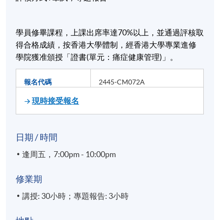
學員修畢課程，上課出席率達
70%
以上，並通過評核取
得合格成績，按香港大學體制，經香港大學專業進修
學院獲准頒授「證書
(
單元：痛症健康管理
)
」。
報名代碼
2445-CM072A
現時接受報名
日期 / 時間
逢周五，7:00pm - 10:00pm
修業期
講授: 30小時；專題報告: 3小時