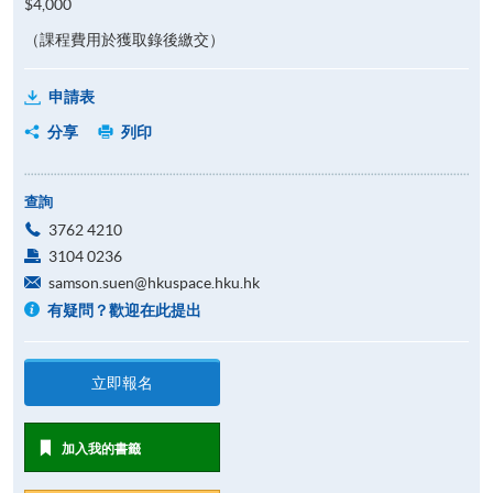
$4,000
（課程費用於獲取錄後繳交）
申請表
分享
列印
查詢
3762 4210
3104 0236
samson.suen@hkuspace.hku.hk
有疑問？歡迎在此提出
立即報名
加入我的書籤