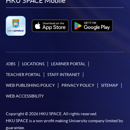
facebook
youtube
linkedin
instag
HKU SPACE Mobile
繳付學費。
親身報名/郵遞
報讀新課程
JOBS
LOCATIONS
LEARNER PORTAL
凡以「先到先得」為取錄方式的課程，請填妥
SF26報名表，親往
報名中心
或以郵遞方式連同學
TEACHER PORTAL
STAFF INTRANET
費以及所需證明文件呈交。
WEB PUBLISHING POLICY
PRIVACY POLICY
SITEMAP
[
下載報名表SF26
]
WEB ACCESSIBILITY
申請學歷頒授及專業課程可能需要其他資料，報名
Copyright © 2026 HKU SPACE. All rights reserved.
表可向報名中心或有關課程負責人索取。填妥申請
HKU SPACE is a non-profit making University company limited by
表格後，請連同報名費/學費以及所需證明文件親
guarantee.