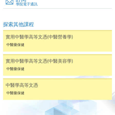
學院電子通訊
中指定所須文件(如學歷證明)。系統只支援doc,
docx, jpg 和pdf格式之附件。
探索其他課程
繳交所需費用
實用中醫學高等文憑(中醫營養學)
申請人可使用以下方式繳交報名費或課程費用:
中醫藥保健
繳費靈網上服務
- 申請人須先開立繳費靈戶口及設
定繳費靈網上密碼。有關如何申請繳費靈戶口及密
實用中醫學高等文憑(中醫美容學)
碼，請瀏覽繳費靈網址
http://www.ppshk.com
。
中醫藥保健
*信用咭網上繳費服務
- 申請人可以 VISA 或
Mastercard（包括「香港大學專業進修學院
中醫學高等文憑
Mastercard卡」）繳付學費。
中醫藥保健
*香港大學專業進修學院Mastercard卡
持有人如欲享用十個
月免息分期付款優惠，必須親臨本學院設有報名服務的教