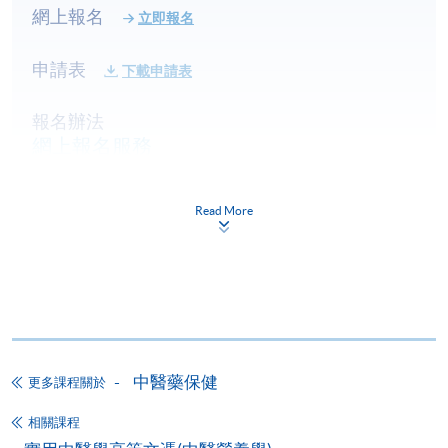
網上報名
立即報名
申請表
下載申請表
報名辦法
網上報名服務
香港大學專業進修學院提供24小時網上報名及繳費服
務，申請人可通過網上申請個別學歷頒授課程和報讀
Read More
大部份公開招生的課程(以先到先得形式報名的課程)。
申請人可在網上使用「繳費靈」(PPS) (不適用於手
機)、VISA 或 Mastercard。除上述支付方式之外，如就
讀學歷頒授課程設有網上服務，在學學員亦可以「微
信支付」(Online WeChat Pay) 、「支付寶」(Online
Alipay) 或 「轉數快」(FPS) 繳付學費。
中醫藥保健
更多課程關於
相關課程
報讀新課程