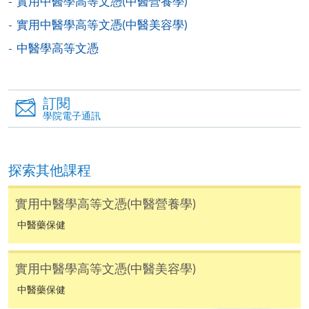
實用中醫學高等文憑(中醫營養學)
填寫網上報名表格
實用中醫學高等文憑(中醫美容學)
申請人可按該課程網頁的右上角的
中醫學高等文憑
圖示進入網上服務網頁，然
後按照指示填妥網上報名表格。
訂閱
某些課程須甄選入學，並要求申請人上載課程網頁
學院電子通訊
中指定所須文件(如學歷證明)。系統只支援doc,
docx, jpg 和pdf格式之附件。
探索其他課程
繳交所需費用
實用中醫學高等文憑(中醫營養學)
申請人可使用以下方式繳交報名費或課程費用:
中醫藥保健
繳費靈網上服務
- 申請人須先開立繳費靈戶口及設
實用中醫學高等文憑(中醫美容學)
定繳費靈網上密碼。有關如何申請繳費靈戶口及密
中醫藥保健
碼，請瀏覽繳費靈網址
http://www.ppshk.com
。