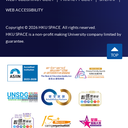
WEB ACCESSIBILITY
[
下載報名表SF26
]
申請學歷頒授及專業課程可能需要其他資料，報名
Copyright © 2026 HKU SPACE. All rights reserved.
表可向報名中心或有關課程負責人索取。填妥申請
HKU SPACE is a non-profit making University company limited by
表格後，請連同報名費/學費以及所需證明文件親
guarantee.
往報名中心或以郵遞方式遞交。
TOP
報讀同一學歷頒授課程內其他單元
​學院為學歷頒授課程特設「註冊及學費通知」，適
用於一般學歷頒授課程。
課程負責人會為學員送上「註冊及學費通知」
(「通知」)，請填妥有關「通知」，並親往報名中
心或以郵遞方式，遞交「通知」及繳交所需費用。