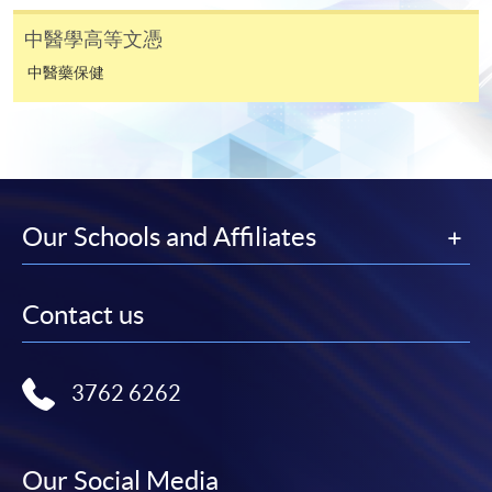
*信用咭網上繳費服務
- 申請人可以 VISA 或
中醫學高等文憑
Mastercard（包括「香港大學專業進修學院
中醫藥保健
Mastercard卡」）繳付學費。
*香港大學專業進修學院Mastercard卡
持有人如欲享用十個
月免息分期付款優惠，必須親臨本學院設有報名服務的教
學中心作付款安排。
Our Schools and Affiliates
如欲了解如何於網上報讀新課程及繳費，請瀏覽網上
申請/報讀指南 :
Contact us
-
短期課程
-
個別學歷頒授課程
3762 6262
報讀同一學歷頒授課程內其他單元
Our Social Media