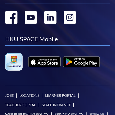
個別課程為須報讀同一學歷頒授課程及其他單元或繳
交下期學費的學員，提供網上服務，如學員就讀的課
Go
Go
Go
Go
程設有此服務，課程負責人會通知學員有關程序。
to
to
to
to
網上支付可通過「繳費靈」(PPS) (不適用於手機)、
VISA 或 Mastercard、「微信支付」(Online WeChat
facebook
youtube
linkedin
instag
HKU SPACE Mobile
Pay) 、「支付寶」(Online Alipay) 或 「轉數快」(FPS)
繳付學費。
親身報名/郵遞
報讀新課程
JOBS
LOCATIONS
LEARNER PORTAL
凡以「先到先得」為取錄方式的課程，請填妥
TEACHER PORTAL
STAFF INTRANET
SF26報名表，親往
報名中心
或以郵遞方式連同學
費以及所需證明文件呈交。
WEB PUBLISHING POLICY
PRIVACY POLICY
SITEMAP