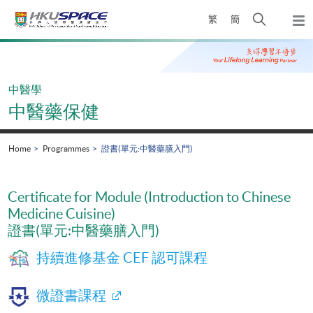
Skip
Open
繁
簡
to
Togg
main
search
navi
Main
content
panel
content
start
中醫學
中醫藥保健
Home
Programmes
證書(單元:中醫藥膳入門)
Certificate for Module (Introduction to Chinese
Medicine Cuisine)
證書(單元:中醫藥膳入門)
持續進修基金 CEF 認可課程
微證書課程