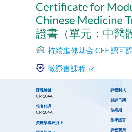
Certificate for Mod
Chinese Medicine T
證書（單元：中醫
持續進修基金 CEF 認可
微證書課程
課程編號
課程制式
CM104A
開課日期
報名代碼
修業期
CM104A
教學語言
資歷架構級別
課程費用