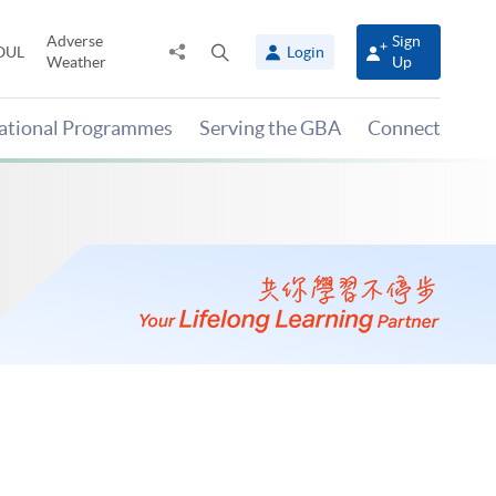
Adverse
Sign
Share
Open
OUL
Login
Weather
Up
to
search
panel
national Programmes
Serving the GBA
Connect