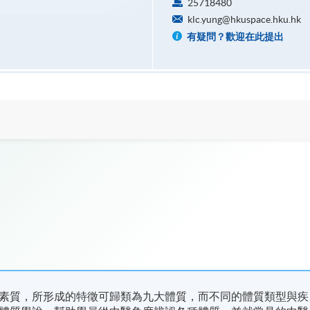
25718480
klc.yung@hkuspace.hku.hk
有疑問？歡迎在此提出
素質，所形成的特徵可歸類為九大體質，而不同的體質類型與疾