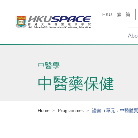
Skip
to
HKU
繁
簡
main
content
Abo
Main
content
start
中醫學
中醫藥保健
Home
Programmes
證書（單元：中醫體