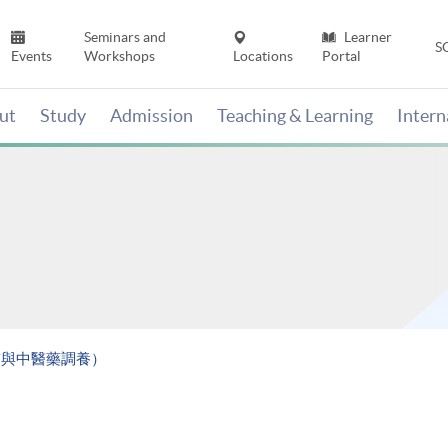
Seminars and
Learner
S
Events
Workshops
Locations
Portal
ut
Study
Admission
Teaching & Learning
Inter
質與中醫藥調養）