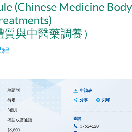
ule (Chinese Medicine Body
reatments)
體質與中醫藥調養）
課程
兼讀制
申請表
待定
分享
列印
3個月
查詢
粵語或普通話
37624120
$6,800