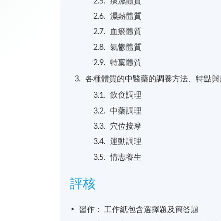
痰濕體質
濕熱體質
血瘀體質
氣鬱體質
特稟體質
各種體質的中醫藥的調養方法、特點與
飲食調理
中藥調理
穴位按摩
運動調理
情志養生
評核
習作： 工作紙包含選擇題及簡答題